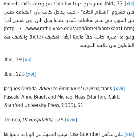
[xiv]
Ibid., 77. يعتبر طرح دريدا هنا تبادلًا مع وصف كانت للضيافة
في مشروع “السلام الدائم” ، حيث يجادل كانت بأن “الضيافة تعني
حق الغريب في عدم معاملته كعدو عندما يصل إلى أرض شخص آخر”
(http: / /www.mtholyoke.edu/acad/intrel/kant/kant1.htm)
وهو ما اعتبره كانت حقاً عالميًا أيضًا. المضيف (hôte) والضيف هم
الفاعلون في علاقة الضيافة.
Ibid., 79.
[xv]
Ibid., 123.
[xvi]
Adieu to Emmanuel Levinas
, trans.
Jacques Derrida,
[xvii]
Pascale-Anne Brault and Michael Naas (Stanford, Calif.:
Stanford University Press, 1999), 51.
Of Hospitality
, 125.
Derrida,
[xviii]
[xix]
على عكس Lisa Guenther أتجنب الحديث عن الولادة باعتبارها