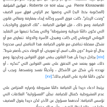
Pierre Klossowski في عمله Roberte ce soir ،
قوانين الضيافة
(المكتوبة بخط اليد) التي وضعها عم الراوي
فوق
سرير الضيف
“وتحت الزجاج”. كانت فوق السرير وكأنه إيحاء بمفارقة وتعالي قانون
الضيافة. ومع ذلك ، فإن
قوانين
الضيافة ، “تلك الحقوق والواجبات
التي تكون دائمًا شرطية ومشروطة” والتي يمكننا تتبعها من التقليد
اليوناني الروماني إلى كانت وهيجل، الأسرة والدولة تتعارض مع أو
تشكل معضلة تتناقض مع قانون الضيافة. هذا التناقض ليس محدودا
بحال أو شرط “دون طلب اسم، أو تعويض، أو الوفاء حتى بأصغر شرط”.
[xiv]
يجادل دريدا بأن هذا القانون يبقى فوق القوانين وخارجها. ومع
ذلك، فهو يعتمد في التحقق على نفس القوانين التي “تنكره ، أو
تهدده بأي شكل من الأشكال ، وأحيانًا تفسد وتفسدها. ويجب أن
تكون دائمًا قادرة على القيام بذلك”.
[xv]
يرتبط ادعاء دريدا بأن الضيافة دائمًا مشروطة بإصراره المتزامن على
عدم المشروطية كمثال للضيافة. تبطّن “المسؤولية” العلاقات التي
تؤسس الضيافة: أحدهما مسؤول عن الآخر. لكن دريدا يقول المضيف
دائما في حالة انتظار للضيف ، وأن هناك دخولًا