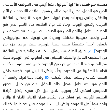
حميمة مع شخص ما
” لها أصولها ، كما أزعم، في الموقف الأساسي
الذي هو الحمل، وهي المرحلة التي تسبق العلاقة اللاحقة بين الأم
والطفل والتي يبدو أنه يفكر فيها. الحمل هو حالة ومكان للعلاقة
الفريدة وتحقق الهوية. ومن هنا فإن العلاقة بين اللحم الذي هو
المضيف الحامل واللحم الذي هو الضيف الجنيني ، علاقة حميمة بين
لحم ولحم، حميمية مختلفة وفريدة من نوعها. لحم ميرلوبونتي
باعتباره “مبدأ متجسدًا يجلب نمطًا للوجود حيث يوجد جزء من
الوجود”
[viii]
وثيق الصلة هنا. يتمثل الاختلاف والتفرد في العلاقة
بين المضيف الحامل والضيف الجنيني في أسلوبها في الوجود حيث
يتم التعبير، منذ البداية، عن جزء من الوجود. حتى وقت قريب ، كانت
قطعتنا الصغيرة من الوجود تبدأ ، بشكل لا لبس فيه، كجسد داخل
الجسد، كحالة وعملية الحياة الأصلية.
[ix]
ولكن دعنا ندرك واقعة أن
اللحم هو لحم حامل بفضل حالة التحوّل لديه من خلال الحضور
الحميمي لشخص آخر يشبهها ،لكن قبل كل شيء بفضل فرادة
العلاقة الأولية التي نشأت بين الاثنين. هذان الاثنان اللذان لا يزالان
واحد هما أصل الأمومة ولكن ليست الأمومة في حد ذاتها. كذلك