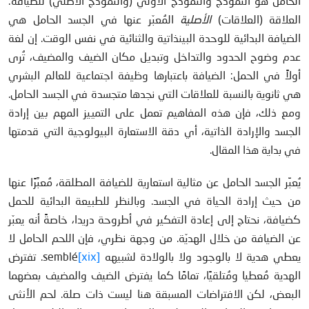
الحامل هو النموذج والنموذج الأولي (والنموذج الأصلي) للضيافة:
العلاقة (العلاقات)
الأصلية
المُعبّر عنها في الجسد الحامل هي
الضيافة البدائية للوحدة البينذاتية والثنائية في نفس الوقت. إن لغة
عدم وضوح الحدود والتداخل وتبديل مكان الضيف والمضيف، تُرى
أولاً في الحمل: الضيافة باعتبارها وظيفة اجتماعية للعالم البشري
هي ثانوية بالنسبة للعلاقات التي نجدها متجسدة في الجسد الحامل.
ومع ذلك، فإن هذه المفاهيم تعمل على التمييز المهم بين إرادة
الجسد والإرادة الذاتية، أي دقة الاستعارة البيولوجية التي قدمتها
في بداية هذا المقال.
يُعبِّر الجسد الحامل عن مثالية استعارية للضيافة المطلقة، مُعبَّرًا عنها
من حيث إرادة الحياة في الجسد. وبالنظر للطبيعة البدائية للحمل
كضيافة، نحتاج إلى إعادة التفكير في أطروحة دريدا، خاصةً أنه يعبّر
عن الضيافة من خلال الهديّة. من وجهة نظري، فإن اللحم الحامل لا
يعطي هدية لا بالوجود ولا بالولادة لشبيهه semblé
[xix]
. تفترض
الهدية مُعطيا ومُتلقيًا، تمامًا كما يفترض الضيف والمضيف بعضهما
البعض، لكن الافتراضات المسبقة هنا ليست ذات صلة. لحم الأنثى