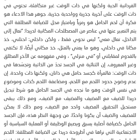
الفردانية الحية ولكنها في ذات الوقت غير متكافئة، تحتوي في
ذات الوقت على آخرية جذرية وواحدية جذرية. جوهر هذا الادعاء هو
فكرة أن لحم الحامل هو رمزياً وبامتياز محل للضيافة المطلقة التي
يتم التعبير عنها في عناصر من المصطلحات المكانية لدريدا: “تعال إلى
الداخل، تعال معي” ليس نحوي فقط ، ولكن داخلي: احتلني، خذ
مكانا في داخلي، وهو ما يعني بالمثل، خذ مكاني أيضًا، لا تكتفي
بالقدوم لمقابلتي أو “في منزلي” ، وفي مفهومه عن الآخر المطلق
وغير المعروف. إن الثنائية في الجسد تحدّ من الذاتية وتجسّدها في
ذات الوقت: فالمرأة كجسد حامل هي ذاتان، ولكنها ذات واحدة. إن
عدم وضوح حدود اللحم مع اللحم، ومضاعفة اللحم كذات وموضوع
في نفس الوقت وهو ما نجده في الجسد الحامل هو شرط تبديل
دريدا للضيف مع المضيف والمضيف مع الضيف، ومع ذلك يبقى
مستحيل التحقيق. المضيف واحد مع الضيف، ومع ذلك لا يمكن
للمضيف والضيف أن يكونا واحدًا. من وجهة النظر هذه، فإن الجسد
الحامل كضيافة أصلية يسبق ويصيغ الوظيفة أو العملية السياسية أو
الاجتماعية التي نراها في أطروحة دريدا عن الضيافة المطلقة: اللحم