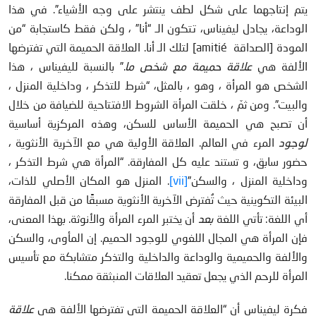
يتم إنتاجهما على شكل لطف ينتشر على وجه الأشياء”. في هذا
الوداعة، يجادل ليفيناس، تتكون الـ “أنا” ، ولكن فقط كاستجابة “من
المودة [الصداقة amitié] لتلك الـ أنا. العلاقة الحميمة التي تفترضها
الألفة هي
علاقة حميمة مع شخص ما
.” بالنسبة لليفيناس ، هذا
الشخص هو المرأة ، وهو ، بالمثل، “شرط للتذكر ، وداخلية المنزل ،
والبيت”. ومن ثمّ ، خلقت المرأة الشروط الافتتاحية للضيافة من خلال
أن تصبح هي الحميمة الأساس للسكن، وهذه المركزية أساسية
لوجود
المرء في العالم. العلاقة الأولية هي مع الآخرية الأنثوية ،
حضور سابق، و تستند عليه كل المفارقة. “المرأة هي شرط التذكر ،
وداخلية المنزل ، والسكن”
[vii]
. المنزل هو المكان الأصلي للذات،
البيئة التكوينية حيث تُفترض الآخرية الأنثوية مسبقًا من قبل المفارقة
أي اللغة: تأتي اللغة
بعد
أن يختبر المرء المرأة والأنوثة. بهذا المعنى،
فإن المرأة هي المجال اللغوي للوجود الحميم. إن المأوى، والسكن
والألفة والحميمية والوداعة والداخلية والتذكر متشابكة مع تأسيس
المرأة للرحم الذي يجعل تعقيد العلاقات المنبثقة ممكنا.
فكرة ليفيناس أن “العلاقة الحميمة التي تفترضها الألفة هي
علاقة