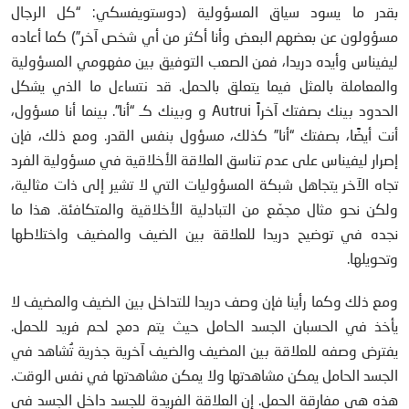
بقدر ما يسود سياق المسؤولية (دوستويفسكي: “كل الرجال
مسؤولون عن بعضهم البعض وأنا أكثر من أي شخص آخر”) كما أعاده
ليفيناس وأيده دريدا، فمن الصعب التوفيق بين مفهومي المسؤولية
والمعاملة بالمثل فيما يتعلق بالحمل. قد نتساءل ما الذي يشكل
الحدود بينك بصفتك آخراً Autrui و وبينك كـ “أنا”. بينما أنا مسؤول،
أنت أيضًا، بصفتك “أنا” كذلك، مسؤول بنفس القدر. ومع ذلك، فإن
إصرار ليفيناس على عدم تناسق العلاقة الأخلاقية في مسؤولية الفرد
تجاه الآخر يتجاهل شبكة المسؤوليات التي لا تشير إلى ذات مثالية،
ولكن نحو مثال مجمّع من التبادلية الأخلاقية والمتكافئة. هذا ما
نجده في توضيح دريدا للعلاقة بين الضيف والمضيف واختلاطها
وتحويلها.
ومع ذلك وكما رأينا فإن وصف دريدا للتداخل بين الضيف والمضيف لا
يأخذ في الحسبان الجسد الحامل حيث يتم دمج لحم فريد للحمل.
يفترض وصفه للعلاقة بين المضيف والضيف آخرية جذرية تُشاهد في
الجسد الحامل يمكن مشاهدتها ولا يمكن مشاهدتها في نفس الوقت.
هذه هي مفارقة الحمل. إن العلاقة الفريدة للجسد داخل الجسد في