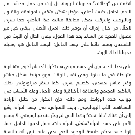
أنظمة من “وظائف” مجهولة الهوية، بل إرث من حمل مجسّد، من
اللحم الحامل كبيت أصلي، مؤطّر
بشكل مثالي
بالموافقة والقبول
وبالترحيب والترقب. يمكن مخالفة مثالية هذا التأطير، كما سنرى
لاحقًا، من خلال إدراك أن توفير ذلك المنزل الأصلي يبقى خيار غير
مقبول للعديد من النساء. بعد هذا القول، تبقى الحال أن الإرث قبل
الشخصي يعتمد دائما على جسد الحامل؛ الجسد الحامل هو وسيلة
دخولنا لذلك الإرث.
على هذا النحو، فإن أي جسم فردي هو تكرار لأجسام أخرى متشابهة
مترابطة في ما بينها. وفي نفس الوقت فهو مرتبط بشكل مباشر
وغير مباشر بجسدي، كجسم بشري، كما سيقر ميرلوبونتي بذلك
بالتأكيد. المجتمع والعلاقة الأخلاقية وعلم الأحياء وعلم الأنساب هي
جوانب هذه الروابط. ومع ذلك، فإن التكرار من خلال الإرادة
المساهمة للأب البيولوجي، وبعد الانغراس، في جسد المرأة، يشير
إلى أن هناك “ذاتا تحت” وهذا الذي لم يعبّر عنه ميرلوبونتي. لا يقتصر
الأمر على جسد المرأة
الحامل
. المرأة ذات، يحمل لحمها الحامل لحما.
إنها جسد بحكم طبيعة الوجود الذي هي عليه. نرى أنه بالنسبة