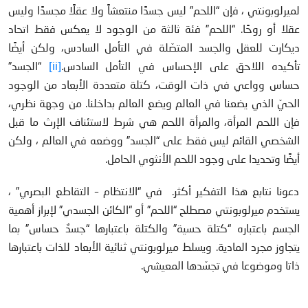
لميرلوبونتي ، فإن “اللحم” ليس جسدًا منتعشاً ولا عقلًا مجسدًا وليس
عقلا أو روحًا. “اللحم” فئة ثالثة من الوجود لا يعكس فقط اتحاد
ديكارت للعقل والجسد المتصّلة في التأمل السادس، ولكن أيضًا
تأكيده اللاحق على الإحساس في التأمل السادس.
[ii]
“الجسد”
حساس وواعي في ذات الوقت، كتلة متعددة الأبعاد من الوجود
الحيّ الذي يضعنا في العالم ويضع العالم بداخلنا. من وجهة نظري،
فإن اللحم المرأة، والمرأة اللحم هي شرط لاستئناف الإرث ما قبل
الشخصي القائم ليس فقط على “الجسد” ووضعه في العالم ، ولكن
أيضًا وتحديدا على وجود اللحم الأنثوي الحامل.
دعونا نتابع هذا التفكير أكثر. في “الانتظام – التقاطع البصري” ،
يستخدم ميرلوبونتي مصطلح “اللحم” أو “الكائن الجسدي” لإبراز أهمية
الجسم باعتباره “كتلة حسية” والكتلة باعتبارها “جسدٌ حساس” بما
يتجاوز مجرد المادية. ويسلط ميرلوبونتي ثنائية الأبعاد للذات باعتبارها
ذاتا وموضوعا في تجسّدها المعيشي.