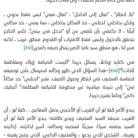
“بلا انتظار” ، “تعال إلى الداخل” ، “تعال معي” ليس فقط نحوي ،
ولكن بداخلي: احتلني ، خذ المكان بداخلي ، مما يعني ، خذ مكاني
أيضًا ، لا تكتفي بأن تلتقي بي أو “تدخل في بيتي”. كسر الحاجز
يتحقق بالدخول وليس فقط الاقتراب أو القدوم. منطق غريب ، لكنه
منير لنا ، هو منطق سيد نافذ الصبر ينتظر ضيفه كمحرر.
[xvi]
في كتابه
وداعاً
، يتسائل دريدا “أليست الضيافة إرباك ومقاطعة
للذات؟”
[xvii]
—هذا السؤال الذي ظهر وكأنه استرسال على توصيفه
لحماسة المضيف في انتظار وصول الضيف. تشير “احتلني” خد مكاناً
فيّ” إلى نتيجة مباشرة غير منطوقة للضيافة المطلقة:” أعطيك
ذاتي” وكما يقترح دريدا،
يبدو الأمر
كما لو
أن الغريب أو الأجنبي يحمل المفاتيح. . .
كما لو
، أن
الغريب سينقذ السيد المضيف ويحرر طاقته؛ يبدو الأمر
كما لو
أن
السيد بصفته سيدًا، سجينًا لمنصبه ومكانه، أسير لذاتيّته، (ذاتيته
رهينة… الشخص الذي يدعو ، والمضيف الداعي، الذي يصبح رهينة –