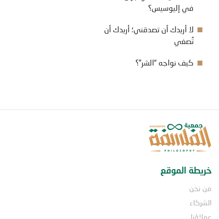
في إليوسيس؟
لا أريدك أن تصدقني؛ أريدك أن
تُصغي
كيف نواجه “الشر”؟
خريطة الموقع
من نحن
الشركاء
عملاؤنا