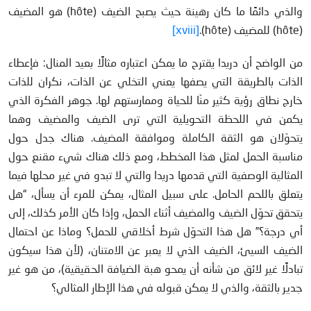
والذي دائمًا ما كان رهينة حيث يصبح الضيف (hôte) هو المضيف
(hôte) للمضيف (hôte).
[xviii]
من الواضح أن دريدا يقترح ما يمكن اعتباره مثالًا بعيد المنال: فإعطاء
الذات بالطريقة التي يصفها يعني التخلي عن الذات، نكران للذات
خارج نطاق رؤية كثير منّا للحياة وممارستهم لها. جوهر الفكرة الذي
يكمن في اللحظة التحويلية التي ترى الضيف والمضيف وهما
يتحوّلان هو الثقة الكاملة وموافقة المضيف. هناك جدل حول
مناسبة الحمل لمثل هذا المخطط، ومع ذلك هناك شيء مقنع حول
المثالية الوصفية التي قدمها دريدا والتي لا تبدو في غير محلها فيما
يتعلق باللحم الحامل. على سبيل المثال، يمكن للمرء أن يسأل، “هل
يتحقق تحوّل الضيف والمضيف أثناء الحمل، وإذا كان الأمر كذلك، إلى
أي درجة؟” هل هذا التحوّل شرط أخلاقي للحمل؟ وماذا عن احتمال
الضيف السيئ، الضيف الذي لا يعبر عن الامتنان، (لأن هذا سيكون
تبادلًا غير لائق من شأنه أن يمحو هبة الضيافة الحقيقية)، من هو غير
جدير بالثقة، والذي لا يمكن قبوله في هذا الإطار المثالي؟