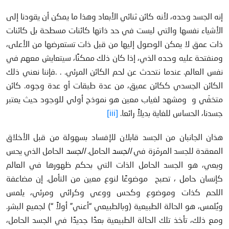
إنه الجسد وحده، لأنه كائن ثنائي الأبعاد وهذا ما يمكن أن يقودنا إلى
الأشياء نفسها والتي ليست في حد ذاتها كائنات مسطحة بل كائنات
ذات عمق لا يمكن الوصول إليها من قبل ذات تستعرضها من الأعلى،
ومنفتحة عليه وحده الذي، إذا كان ذلك ممكنًا، سيتعايش معهم في
نفس العالم. عندما نتحدث عن لحم الكائن المرئي. . .فإننا نعني ذلك
الكائن الجسدي ككائن عميق، من عدة طبقات أو عدة وجوه. كائن
متخفّي و ومشهد لغياب معين هو نموذج أولي للوجود حيث يعتبر
جسدنا، الحساس للغاية بديلاً رائعا.
[iii]
هذان الجانبان من الجسد قابلان للإفساد بسهولة من قبل الأخلاق
المعقدة للجسد المرمّزة في
الجسد
الحامل.
الجسد
الحامل الذي يحس
ويعي، هو الجسد الحامل الذات التي بحكم ظهورها في العالم
كإنسان حامل ، تصبح موضوعًا لنوع معين من التأمل. إن مضاعفة
اللحم كذات وموضوع وكحس ووعي وكرائي ومرئي، يلمس
ويُلمس، هو الحالة الطبيعية (وبالطبيعي “أعني” أولاً “) لجميع البشر.
ومع ذلك، تأخذ تلك الحالة الطبيعية بعدًا جديدًا في الجسد الحامل،