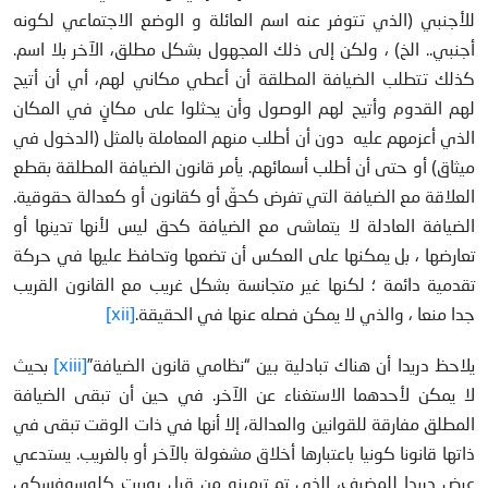
للأجنبي (الذي تتوفر عنه اسم العائلة و الوضع الاجتماعي لكونه
أجنبي.. الخ) ، ولكن إلى ذلك المجهول بشكل مطلق، الآخر بلا اسم.
كذلك تتطلب الضيافة المطلقة أن أعطي مكاني لهم، أي أن أتيح
لهم القدوم وأتيح لهم الوصول وأن يحثلوا على مكانٍ في المكان
الذي أعزمهم عليه دون أن أطلب منهم المعاملة بالمثل (الدخول في
ميثاق) أو حتى أن أطلب أسمائهم. يأمر قانون الضيافة المطلقة بقطع
العلاقة مع الضيافة التي تفرض كحقّ أو كقانون أو كعدالة حقوقية.
الضيافة العادلة لا يتماشى مع الضيافة كحق ليس لأنها تدينها أو
تعارضها ، بل يمكنها على العكس أن تضعها وتحافظ عليها في حركة
تقدمية دائمة ؛ لكنها غير متجانسة بشكل غريب مع القانون القريب
جدا منعا ، والذي لا يمكن فصله عنها في الحقيقة.
[xii]
يلاحظ دريدا أن هناك تبادلية بين “نظامي قانون الضيافة”
[xiii]
بحيث
لا يمكن لأحدهما الاستغناء عن الآخر. في حين أن تبقى الضيافة
المطلق مفارقة للقوانين والعدالة، إلا أنها في ذات الوقت تبقى في
ذاتها قانونا كونيا باعتبارها أخلاق مشغولة بالآخر أو بالغريب. يستدعي
عرض دريدا للمضيف، الذي تم ترميزه من قبل روبرت كلوسوفسكي