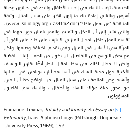
الطبيعية، ترغب النساء في إنجاب الأطفال والبدء في حياتهن وحياة
أسرهن وبالتالي إعادة بناء منازلهن. انظر، على سبيل المثال، وثيقة
المناقشة “من يفعل ماذا؟” (www .soliology.org / as4fm2.doc) ،
والتي تشير إلى أن الدخل والتعليم والعمر يلعبان دورًا مهمًا في
تقسيم العمل داخل المجال المنزلي. لا يترتب على ذلك على الفور أن
المرأة هي الأساس في المنزل وفي تقديم الضيافة وصنعها. ولكن
مع بعض التوسّع في التفاصيل لن يكون من الصعب إثبات القضية
ولكن لا مجال لذلك في هذا المقال. انظر أيضًا تقارير اليونيسف
الأخيرة حول محنة النساء في آسيا بعد آثار تسونامي في ماليزيا
وآتشيه وجزر المالديف على سبيل المثال. من الواضح جدًا أن المنزل
هو محور حياة هؤلاء النساء والأطفال ، والنساء هم الفاعلون
المسؤولون.
Totality and Infinity: An Essay on
Emmanuel Levinas,
[vi]
Exteriority
, trans. Alphonso Lingis (Pittsburgh: Duquesne
University Press, 1969), 152.