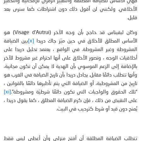
فهي الأساس للضيافة المطلقة والتعبير الرمزي للإمكانية والتحفيز
الأخلاقي. ولكنني لن أقول ذلك دون اشتراطات كما سنرى بعد
قليل.
وكان ليفيناس قد حاجج بأن وجه الآخر (Visage d’Autrui) هو
الأساس المطلق للأخلاق في حين ميّز جاك دريدا
[x]
بين الضيافة
المشروطة وغير المشروطة. في الواقع ، يعتمد تحليل دريدا على
أخلاقيات الوجه ، وتصور الأخلاق على أنها احترام غير مشروط للآخر
بالإضافة إلى الزعم الموسوي بأن الهدية لا يمكن أن تكون مجانية،
وأنها تتطلب دائمًا مقابل. يجادل دريدا بأن تاريخ الضيافة في الغرب هو
تاريخ من المشروطية، أو الضيافة التي يتم تأطيرها دائمًا بالقوانين ،
“تلك الحقوق والواجبات التي تكون دائمًا شرطيّة ومشروطة”.
[xi]
على النقيض من ذلك ، فإن كرم الضيافة المطلق ، كما يقول دريدا ،
يُمنح دون قيد أو شرط كترحيب في البيت.
تتطلب الضيافة المطلقة أن أفتح منزلي وأن أعطي ليس فقط