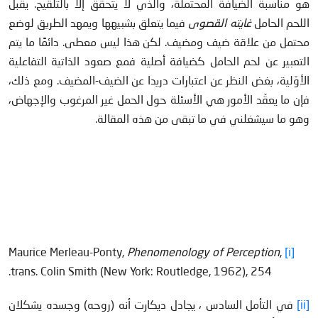
هو مناسبة الضيافة المحتملة، والذي لا يتحقق إلا بالتلقيح. يقبل
اللحم الحامل
غايته القصوى
فيما يتعلق بشبيهها ويمهد الطريق لوضع
محتمل من علاقة ضيف ومضيف. لكن هذا ليس معطى. دائمًا ما يتم
التعبير عن لحم الحامل كضيافة أصلية فمع صعود الذاتية التفاعلية
الأوّلية، بغض النظر عن اعتبارات دريدا عن الضيف-المضيف. ومع ذلك،
فإن ما يعقّد الأمور هي الأسئلة حول الحمل غير المرغوب والإجهاض،
وهو ما سيشغلني في ما تبقى من هذه المقالة.
Phenomenology of Perception
,
Maurice Merleau-Ponty,
[i]
trans. Colin Smith (New York: Routledge, 1962), 254.
[ii]
في التأمل السادس ، يجادل ديكارت أنه (روحه) وجسده يشكلان