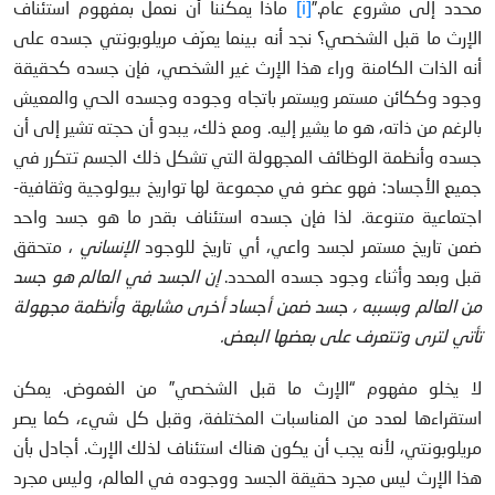
محدد إلى مشروع عام.”
[i]
ماذا يمكننا أن نعمل بمفهوم استئناف
الإرث ما قبل الشخصي؟ نجد أنه بينما يعرّف مريلوبونتي جسده على
أنه الذات الكامنة وراء هذا الإرث غير الشخصي، فإن جسده كحقيقة
وجود وككائن مستمر ويستمر باتجاه وجوده وجسده الحي والمعيش
بالرغم من ذاته، هو ما يشير إليه. ومع ذلك، يبدو أن حجته تشير إلى أن
جسده وأنظمة الوظائف المجهولة التي تشكل ذلك الجسم تتكرر في
جميع الأجساد: فهو عضو في مجموعة لها تواريخ بيولوجية وثقافية-
اجتماعية متنوعة. لذا فإن جسده استئناف بقدر ما هو جسد واحد
ضمن تاريخ مستمر لجسد واعي، أي تاريخ للوجود
الإنساني
، متحقق
قبل وبعد وأثناء وجود جسده المحدد.
إن الجسد في العالم هو جسد
من العالم وبسببه ، جسد ضمن أجساد أخرى مشابهة وأنظمة مجهولة
تأتي لترى وتتعرف على بعضها البعض.
لا يخلو مفهوم “الإرث ما قبل الشخصي” من الغموض. يمكن
استقراءها لعدد من المناسبات المختلفة، وقبل كل شيء، كما يصر
مريلوبونتي، لأنه يجب أن يكون هناك استئناف لذلك الإرث. أجادل بأن
هذا الإرث ليس مجرد حقيقة الجسد ووجوده في العالم، وليس مجرد