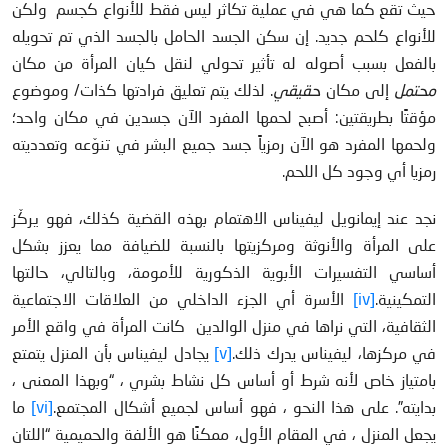
حيث تقع كما هي في عملية تكاثر ليس فقط للأنواع كجسم ولكن
للأنواع كلحم جديد. إن سكن الجسد الحامل بالجسد الذي تم تحويله
بالفعل بسبب أصوله له تأثير تحولي لنقل كيان المرأة من مكان
محتمل
إلى مكان
حقيقي
. لذلك يتم تعليق فرادتها كذات/ وموضوع
مؤقتًا بطريقتين: أصبح لحمها المفرد الآن جسدين في مكان واحد؛
ولحمها المفرد هو الآن رمزياً جسد جميع البشر في تنوّعه وتعدديته
رمزيا أي وجود كل اللحم.
نجد عند إيمانويل ليفيناس الاهتمام بهذه القضية كذلك، فهو يركّز
على المرأة والأنوثة ومركزيتها بالنسبة للضيافة مما يعزز بشكل
أساسي التفسيرات الأبوية الذكورية للأمومة، وبالتالي، حالتها
التمكينية.
[iv]
الأسرة أي الجزء الداخلي من العلاقات الاجتماعية
الثقافية، التي نراها في منزل الوالدين كانت المرأة في واقع الأمر
في مركزها، ليفيناس يدرك ذلك.
[v]
يجادل ليفيناس بأن المنزل يتمتع
بامتياز خاص لأنه شرط أو أساس كل نشاط بشري ، “وبهذا المعنى ،
بدايته”. على هذا النحو ، فهو أساس لجميع أشكال المجتمع.
[vi]
ما
يجعل المنزل ، في المقام الأول، ممكنًا هو الألفة والحميمية “اللتان