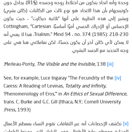
وحدة وأنه اتحاد يتكون من اختلاط روحه وجسده (§81). يجادل جون
كوتينجهام بأن هذا الاتحاد هو نوع ثالث من الكائنات (كائن بشري)
ويشير إلى هذه النظرية على أنها “ثلاثية ديكارت” ، حيث يكون
الإحساس أو الإدراك الحسي أمرًا أساسيًا. Cottingham, “Cartesian
Trialism،” Mind 94 ، no. 374 (1985): 218-230. هذا لا يعني أنه
لا يمكن لأي كائن آخر أن يكون جسدًا، لكن تعاملاتي هنا هي على
وجه التحديد مع الجسد البشري.
The Visible and the Invisible
, 138.
Merleau-Ponty,
[iii]
See, for example, Luce Irigaray “The Fecundity of the
[iv]
Caress: A Reading of Levinas,
Totality and Infinity,
‘Phenomenology of Eros,’” in
An Ethics of Sexual Difference
,
trans. C. Burke and G.C. Gill (Ithaca, N.Y.: Cornell University
Press, 1993).
[v]
تكشف الإحصاءات أنه عبر الثقافات تقوم النساء بمعظم الأعمال
المنزلية ومعظم رعاية الأطفال. ففي البلدان التي دمرتها الكوارث