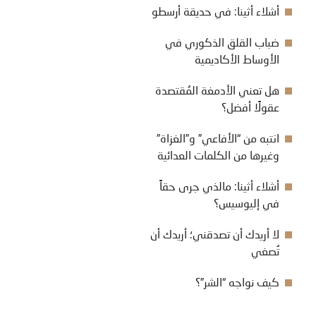
أشلاء أثينا: في حديقة أرسطو
ضباب القلق الذكوري في
الأوساط الأكاديمية
هل تعني الأدمغة المُقتصدة
عقولًا أفضل؟
انتبه من “الأفاعي” و”الغزاة”
وغيرها من الكلمات العدائية
أشلاء أثينا: مالذي جرى حقاً
في إليوسيس؟
لا أريدك أن تصدقني؛ أريدك أن
تُصغي
كيف نواجه “الشر”؟