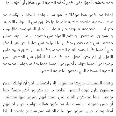
فقد نكتشف أمورًا عمّن نكون تُعقّد الصورة التي نفضّل أن نُعرّف بها.
لماذا قد يكون هذا مهمًا؟ ها هو سبب واحد. انتخابات الرئاسة قد
عرضت بصورة واضحة ظاهرة علق عليها كثيرون في السنوات الأخيرة.
مع انتشار مجموعة متنوعة من قنوات الأخبار التلفزيونية والإنترنت
والتسويق المتخصص، وتجمّع الأفراد في مجموعات متشابهة، يعيش
معظمنا في غرف صدى تعكس لنا البراءة في حياتنا. نحن نُعزز لنفكر
في أنفسنا كأننا نجسد القيم الصحيحة، وكأننا نعيش بطرق مبررة على
الأقل، إن لم تكن أفضل. قد يكشف لنا التأمل في القصص التي
نرويها عن أنفسنا جوانب أخرى عن أنفسنا وعما نقدّره، جوانب قد تعقّد
الصورة البسيطة التي تقدمها لنا غرفة الصدى.
وهذه التعقيدات بدورها قد تقودنا إلى اكتشاف آخر: أن أولئك الذين
يعيشون خارج غرفة الصدى الخاصة بنا قد يكونون أكثر تعقيدًا مما
توقعنا. بينما قد تكون القيم التي نعتقد أنهم يعبرون عنها مخطئة –
أو حتى مقرفة – بالنسبة لنا، قد تكون هناك جوانب أخرى لحياتهم
أيضًا، وقيم أخرى يعبرون عنها بتلك الحياة، قيم ستصبح واضحة لنا إذا