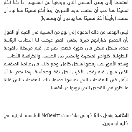
استمعنا إلى بعض القصص التي يروونها عن أنفسهم. إذا كنا أكثر
تعقيدًا مما نحب أن نعتقد، فربما الآخرون أيضًا أكثر تعقيدًا مما نود أن
نعتقد. (وأيضًا أكثر تعقيدًا مما يودون أن يعتقدوا).
ليس الهدف من ذلك الدعوة إلى نوع من النسبية في القيم أو القول
بأن الجميع خياراتهم مبررة بنفس القدر. عرضت لنا انتخابات الرئاسة
هذه، بشكل متكرر في صورة قصص تعبر عن قيم مرتبطة بالفردية
البطولية، ظواهر العنصرية والتمييز بين الجنسين والكراهية للأجانب –
وهذه الأمور يجب رفضها بشكل كامل. ومع ذلك، في عالمنا المنقسم
الذي يسهل فيه رفض الآخرين بكل ثقة وطمأنينة، ربما يجدر بنا أن
نتأمل في التعقيدات التي نعيشها جميعًا، تلك التعقيدات التي غالبًا
ما تظهر في القصص التي نروبها عن أنفسنا.
الكاتب:
يشغل حاليًا كرسي ماكديفت McDevitt الفلسفة الدينية في
كلية لو موين.