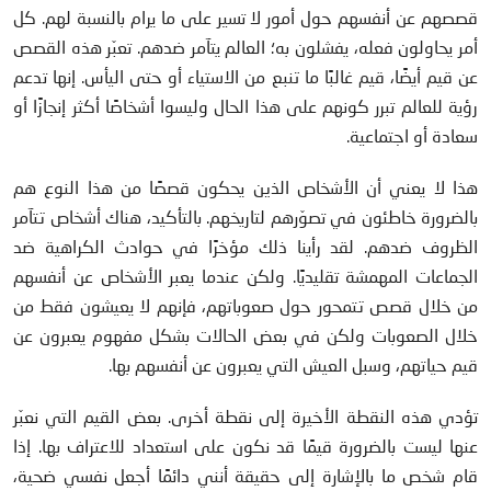
قصصهم عن أنفسهم حول أمور لا تسير على ما يرام بالنسبة لهم. كل
أمر يحاولون فعله، يفشلون به؛ العالم يتآمر ضدهم. تعبّر هذه القصص
عن قيم أيضًا، قيم غالبًا ما تنبع من الاستياء أو حتى اليأس. إنها تدعم
رؤية للعالم تبرر كونهم على هذا الحال وليسوا أشخاصًا أكثر إنجازًا أو
سعادة أو اجتماعية.
هذا لا يعني أن الأشخاص الذين يحكون قصصًا من هذا النوع هم
بالضرورة خاطئون في تصوّرهم لتاريخهم. بالتأكيد، هناك أشخاص تتآمر
الظروف ضدهم. لقد رأينا ذلك مؤخرًا في حوادث الكراهية ضد
الجماعات المهمشة تقليديًا. ولكن عندما يعبر الأشخاص عن أنفسهم
من خلال قصص تتمحور حول صعوباتهم، فإنهم لا يعيشون فقط من
خلال الصعوبات ولكن في بعض الحالات بشكل مفهوم يعبرون عن
قيم حياتهم، وسبل العيش التي يعبرون عن أنفسهم بها.
تؤدي هذه النقطة الأخيرة إلى نقطة أخرى. بعض القيم التي نعبّر
عنها ليست بالضرورة قيمًا قد نكون على استعداد للاعتراف بها. إذا
قام شخص ما بالإشارة إلى حقيقة أنني دائمًا أجعل نفسي ضحية،