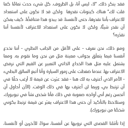
فقد ينكر ذلك. “لا، ليس أنا، بل الظروف. كل شيء حدث تمامًا كما
قلت لك.” هناك كينونات نقدرها ولكن قد لا نكون على استعداد
للاعتراف بأننا نقدرها، حتى لأنفسنا. قد يبدو هذا متناقضًا. كيف يمكن
أن نقدر شيئًا، ولكن لا نكون على استعداد للاعتراف لأنفسنا أننا
نقدّره؟
ومع ذلك، نحن نعرف – على الأقل من الجانب النظري – أننا نخدع
أنفسنا فيما يتعلّق بجوانب معينة مثل من نحن وما نقوم به. ومما
يشتمل عليه مثل هذا الخداع الذاتي التعبير عن القيم التي نرفض
الاعتراف بها. عندما ضغطت على زمور السيارة وأنا أتبع السائق البطيء
– الأمر الذي أعترف به لك هنا – فقد عبّرت عن قيمة لا أرغب حقًا في
أن ترتبط بي، وربما لن أعترف بها في ذلك الوقت. (الآن أحاول أن
أتحسن رغم أني أواجه صعوبة في ذلك فأنا شخص نشأ في نيويورك.
وستلاحظ بالتأكيد أن حتى هذا الاعتراف يعبّر عن قيمة ترتبط بكوني
شخصًا من نيويورك).
إذا تأمّلنا القصص التي نرويها عن أنفسنا، سواءً للآخرين أو لأنفسنا،