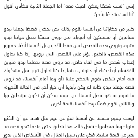
إنني “لست شخصًا يمكن العبث معه” أما الجملة الثانية فكأني أقول
“أنا لست شخصًا يتأخر”.
كثير من حكاياتنا عن أنفسنا تقوم بذلك. نحن نحكي قصصًا تجعلنا نبدو
مغامرين أو مضحكين أو أقوياء. نحن نروي قصصًا تجعل حياتنا تبدو
مثيرة. ونروي هذه القصص ليس فقط للآخرين بل لأنفسنا أيضّا. جمهور
هذه القصص، بالطبع، يؤثر على القصص التي نرويها. إذا كنا نحاول
إعجاب شخص ما في لقاء خاص، قد نروي قصة تجعلننا نبدو مثيرين
للاهتمام أو أذكياء أو حنونين، بينما إذا كنا نحاول تبرير عمل مشكوك
فيه أمام شخص يقوم بالحكم علينا (أو ربما أمام أنفسنا)، قد نروي
قصة تجعلنا نبدو كأنه لم يكن بأيدينا أي خيار آخر. في الحالة الأخيرة،
ما نقوم به هو فصل أنفسنا عن قيمة يمكن أن نكون مرتبطين بها
وبالتالي نقوم ضمنًا بربط أنفسنا بقيمة أخرى.
ليست جميع قصصنا عن أنفسنا تعبّر عن قيم مثل هذه. غير أن الكثير
منها – ربما معظمها – تفعل ذلك. هذا ينطبق حتى عندما تبدو قصة قد
تعبر عن قيمة سلبية. فكّر، على سبيل المثال، في الأشخاص الذين تدور