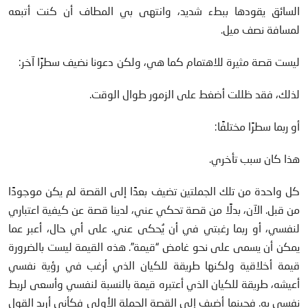
السائق يقودها ببطء شديد، وانتهى بي المطاف أن كنت أتبعه
لمسافة نصف ميل.
ليست قصة مثيرة للاهتمام كما هي، ولكن دعونا نضيف سطرًا آخر:
لذلك، فقد ظللت أضغط على الزمور طوال الوقت.
أو ربما سطرًا مختلفًا:
هذا كان سبب تأخري.
كل واحدة من تلك الجملتين تضيف بعدًا إلى القصة لم يكن موجودًا
من قبل. الآن، بدلًا من قصة تحكي عني، لدينا قصة عن كيفية اعتباري
لنفسي، أو ربما رغبتي في أن يُحكى عني. على أي حال، أعبر عما
يمكن أن يسمى على نحو غامض “قيمة”. هذه القيمة ليست بالضرورة
قيمة أخلاقية ولكنها طريقة للكيان الذي أرغب في رؤية نفسي
أعيشه، طريقة للكيان الذي أعتبره قيمة بالنسبة لنفسي وأسعى لربط
نفسي به. فحينما أضيف إلى القصة الجملة الأولى فكأني أريد القول