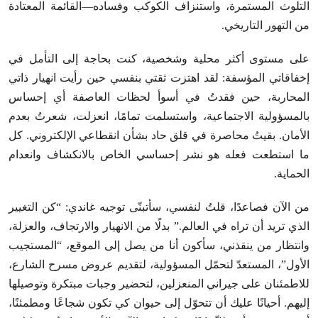
التلوث المستمرة، واستنزاف الكوكب وفساده—القائمة المعتادة
من التهور التاريخي.
على مستوى أكثر محلية وشخصية، كنت بحاجة إلى التأمل في
إخفاقاتي المؤسفة: لقد اهتزت ثقتي بنفسي حين رأيت انهيار ذاتي
المحاربة، حين فقدتُ في أسوأ لحظات العاصفة أي إحساس
بالمسؤولية الاجتماعية، واستسلمت تمامًا، انعزلت، شعرتُ بعدم
الأمان. بقيتُ محاصرة في قلق حاد بشأن انقطاعي الإلكتروني. كل
ما استطعت فعله هو نشر إحساسي الخاص بالانكشاف وانعدام
الحماية.
من الآن فصاعدًا، قلتُ لنفسي، سأتبنّى توجيه غاندي: “كن التغيير
الذي تريد أن تراه في العالم.” بدلًا من الانهيار والارتجاف، والعزلة،
وانتظار من ينقذني، سأكون أنا من يصل إلى الموقع، “المستجيب
الأول”، المستعدّ لتحمّل المسؤولية، لتقديم عروض مسرح الشارع،
للاطمئنان على جيراني المنعزلين، لتحضير وجبات مبتكرة وتوصيلها
إليهم. أحيانًا عليك أن تتحوّل إلى حيوان كي تكون شجاعًا ومطمئنًا،