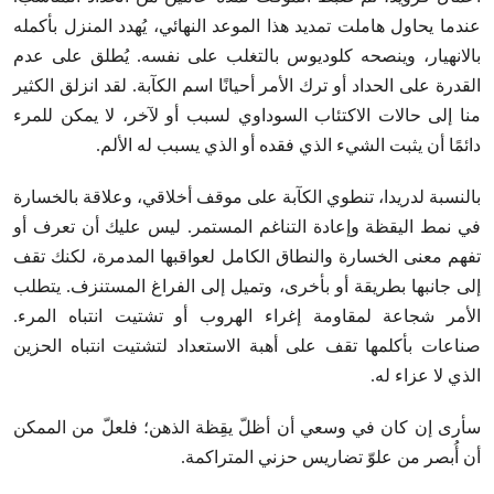
عندما يحاول هاملت تمديد هذا الموعد النهائي، يُهدد المنزل بأكمله
بالانهيار، وينصحه كلوديوس بالتغلب على نفسه. يُطلق على عدم
القدرة على الحداد أو ترك الأمر أحيانًا اسم الكآبة. لقد انزلق الكثير
منا إلى حالات الاكتئاب السوداوي لسبب أو لآخر، لا يمكن للمرء
دائمًا أن يثبت الشيء الذي فقده أو الذي يسبب له الألم.
بالنسبة لدريدا، تنطوي الكآبة على موقف أخلاقي، وعلاقة بالخسارة
في نمط اليقظة وإعادة التناغم المستمر. ليس عليك أن تعرف أو
تفهم معنى الخسارة والنطاق الكامل لعواقبها المدمرة، لكنك تقف
إلى جانبها بطريقة أو بأخرى، وتميل إلى الفراغ المستنزف. يتطلب
الأمر شجاعة لمقاومة إغراء الهروب أو تشتيت انتباه المرء.
صناعات بأكلمها تقف على أهبة الاستعداد لتشتيت انتباه الحزين
الذي لا عزاء له.
سأرى إن كان في وسعي أن أظلّ يقِظة الذهن؛ فلعلّ من الممكن
أن أُبصر من علوّ تضاريس حزني المتراكمة.