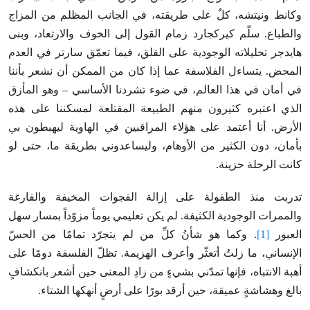
وكانط ونيتشه، كلٌ على طريقته، في الجانب المظلم من المزاج
والطباع. سلّم كيركجارد زمام القول إلى الخوف والارتعاد، وبنى
هايدجر تحليلاته الوجودية على القلق، فيما تعمّق سارتر في العدم
المحض. يتساءل الفلاسفة عما إذا كان من الممكن أن نشعر بأننا
في أمان في هذا العالم، في ضوء تشردنا الأساسي – وهو المأزق
الذي اعتبره كثيرون منهم الطبيعة المقتلعة لمسكننا على هذه
الأرض. أنا أعتمد على هؤلاء المراقبين في الهاوية ليهبطون بي
بأمان، دون الكثير من الأوهام، وليساعدوني بطريقة ما، حتى لو
كانت الرحلة حزينة.
تدربت منذ الطفولة على إزالة الفجوات المخيفة والفارغة
والممرات الوجودية الكثيفة. لم يكن تعليمي يوماً مزوّداً بمسار سهل
العبور
[1]
. وكما هو شأنُ كلِّ من لم يتجرّد تمامًا من الحسّ
الإنساني، ما زلتُ أتعثّر وأعرف الهزيمة. تظلّ الفلسفة دومًا على
أهبة الانتباه، فإنها تمدّني بشيءٍ من زادِ المعنى حين أشعر بانكشافٍ
بالغ وهشاشةٍ عميقة، حين أرقد بورًا على أرضٍ أنهكها الشتاء.