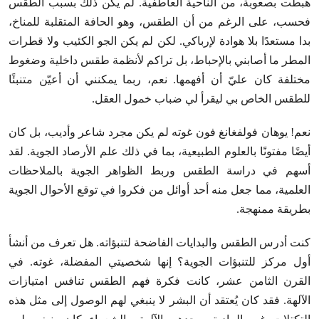
هبطت بصعوبة، من الناحية العاطفية. لم يكن ذلك بسبب الطقس
فحسب، على الرغم من أن الطقس، وهو الحافة المتقلبة للمناخ،
بدا مستعدًا بلا هوادة لإرباكي. لكن لم يكن الجو الكئيب ولا قطرات
المطر ما أصابني بالإحباط، بل تراكم لأنظمة طقس داخلية وضغوط
مختلفة كان عليّ أن أفهمها. نعم، ربما يمكنني أن أعيّن متنبئًا
للطقس الخاص بي ليقرأ لي ضباب خمول العقل.
نعم! يوهان فولفغانغ فون غوته لم يكن مجرد شاعر وأديب، بل كان
أيضًا مفتونًا بالعلوم الطبيعية، بما في ذلك علم الأرصاد الجوية. لقد
أسهم في دراسة الطقس وربط الظواهر الجوية بالملاحظات
العلمية، مما جعل منه أحد أوائل من فكروا في توقع الأحوال الجوية
بطريقة ممنهجة.
كنت أدرس الطقس والبدايات الفاضحة لتنبؤاته. هل تعرف من أنشأ
أول مركز للتنبؤات الجوية؟ إنها شخصيتي المفضلة، غوته. في
القرن الثامن عشر، كانت فكرة فهم الطقس تنافس امتيازات
الآلهة. فقد كان يُعتقد أن البشر لا ينبغي لهم الوصول إلى مثل هذه