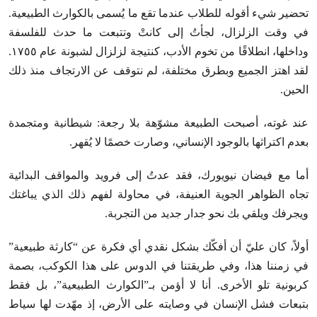
تحضير شيء أقوله للطلاب عندما تقع ما يُسمى بالكوارث الطبيعية.
في وقت الزلزال، لجأتُ إلى كانتْ وتتبعت ما حدث للفلسفة
وداخلها، انطلاقًا من تخوم الأدب، كنتيجة لزلزال لشبونة عام ١٧٥٥.
لقد اهتز الجميع وبطرق مختلفة، لم نتوقف عن الارتجاف منذ ذلك
الحين.
عند غوته، أصبحت الطبيعة مشوّهة بلا رجعة: شيطانية ومتجمدة
بعدم اكتراثها بالوجود الإنساني، وصارت خصمًا لا يُقهر.
أما مع فيضان نيويورك، فقد عدتُ إلى فرويد والمواقف البدائية
تجاه الظواهر الجوية العنيفة، في محاولة لفهم ذلك الذي يباغتك
ويجرفك ويلقي بك نحو جدار جديد من التجربة.
أولاً، كان عليّ أن أفكّك بشكل نقدي أي فكرة عن “كارثة طبيعية”
في زمننا هذا، وفي طريقتنا في الدوس على هذا الكوكب، بصمة
كربونية تلو الأخرى. أنا لا أؤمن بـ”الكوارث الطبيعية”، بل فقط
بتبعات فشل الإنسان في وصايته على الأرض، إذ مهّدت لها سياط