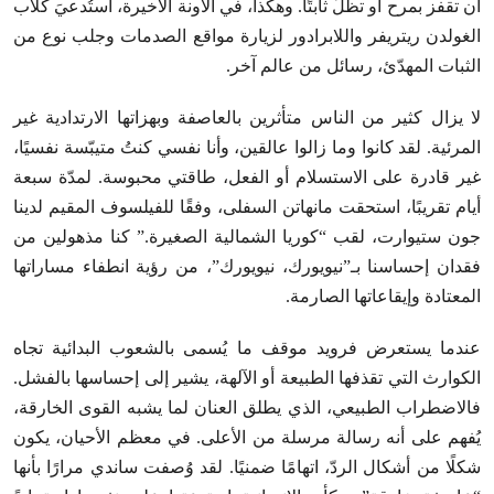
أن تقفز بمرح أو تظلّ ثابتًا. وهكذا، في الآونة الأخيرة، استُدعيَ كلاب
الغولدن ريتريفر واللابرادور لزيارة مواقع الصدمات وجلب نوع من
الثبات المهدّئ، رسائل من عالم آخر.
لا يزال كثير من الناس متأثرين بالعاصفة وبهزاتها الارتدادية غير
المرئية. لقد كانوا وما زالوا عالقين، وأنا نفسي كنتُ متيبّسة نفسيًا،
غير قادرة على الاستسلام أو الفعل، طاقتي محبوسة. لمدّة سبعة
أيام تقريبًا، استحقت مانهاتن السفلى، وفقًا للفيلسوف المقيم لدينا
جون ستيوارت، لقب “كوريا الشمالية الصغيرة.” كنا مذهولين من
فقدان إحساسنا بـ”نيويورك، نيويورك”، من رؤية انطفاء مساراتها
المعتادة وإيقاعاتها الصارمة.
عندما يستعرض فرويد موقف ما يُسمى بالشعوب البدائية تجاه
الكوارث التي تقذفها الطبيعة أو الآلهة، يشير إلى إحساسها بالفشل.
فالاضطراب الطبيعي، الذي يطلق العنان لما يشبه القوى الخارقة،
يُفهم على أنه رسالة مرسلة من الأعلى. في معظم الأحيان، يكون
شكلًا من أشكال الردّ، اتهامًا ضمنيًا. لقد وُصفت ساندي مرارًا بأنها