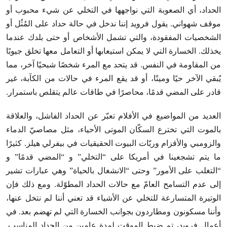
الحداد، أي الصعوبة التي نواجهها في التخلي عن شيء محبوب أو
موقف شهواني. يقول فرويد إننا ندخل في حالة حداد على المُثُل أو
الشخصيات المفقودة، والتي تشمل الأشخاص أو حتى بلدك عندما
يخذلك. الخسارة التي لا يمكن استيعابها أو التعامل معها تخلق جيوبًا
من المقاومة في النفس. قد يتحد مع المرء شخصًا شبحيًا آخر، مما
يُبقي الآخر حيًا وميتًا، أو قد يقع المرء في حالات من الكآبة، غير
قادر على المضي قدمًا، محاصرًا في طاقات عالم يتقلص باستمرار.
العديد من المواضيع في الأفلام تعبّر عن الحداد الفاشل، والعلاقة
بالموت التي تخترع السكّان الموتى الأحياء، مثل مصاصيّ الدماء
والزومبي والأقزام وربّات البيوت الحقيقيات في بيفرلي هيلز. كثيرًا
ما يتم تشجعينا في أمريكا على “التخلي” و “المضي قدمًا” و
“التغلب على الأمور” وحتى “الانشغال بالحياة” وهي عبارات تشير
إلى عدم التسامح العامّ مع حالات الحداد المطوّلة. ومع ذلك فإن
الوتيرة المتسارعة للتخلي عن الأشياء قد تعني أننا لم نتخل عنها،
وأننا مسكونون ومطاردون بجوانب الخسارة التي لم تهضم بعد. في
أعمال فرويد، تم ضبط الموقت لمدة عامين من الحداد المناسب.