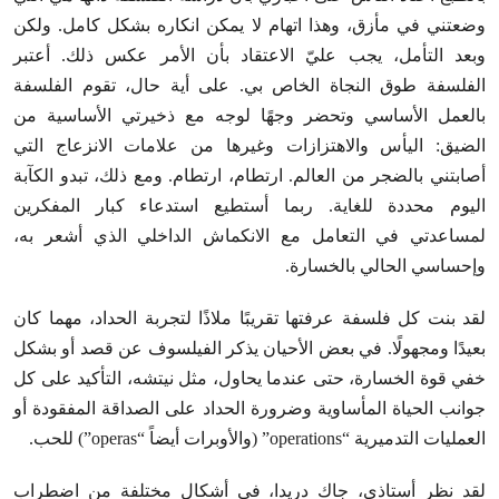
وضعتني في مأزق، وهذا اتهام لا يمكن انكاره بشكل كامل. ولكن
وبعد التأمل، يجب عليّ الاعتقاد بأن الأمر عكس ذلك. أعتبر
الفلسفة طوق النجاة الخاص بي. على أية حال، تقوم الفلسفة
بالعمل الأساسي وتحضر وجهًا لوجه مع ذخيرتي الأساسية من
الضيق: اليأس والاهتزازات وغيرها من علامات الانزعاج التي
أصابتني بالضجر من العالم. ارتطام، ارتطام. ومع ذلك، تبدو الكآبة
اليوم محددة للغاية. ربما أستطيع استدعاء كبار المفكرين
لمساعدتي في التعامل مع الانكماش الداخلي الذي أشعر به،
وإحساسي الحالي بالخسارة.
لقد بنت كل فلسفة عرفتها تقريبًا ملاذًا لتجربة الحداد، مهما كان
بعيدًا ومجهولًا. في بعض الأحيان يذكر الفيلسوف عن قصد أو بشكل
خفي قوة الخسارة، حتى عندما يحاول، مثل نيتشه، التأكيد على كل
جوانب الحياة المأساوية وضرورة الحداد على الصداقة المفقودة أو
العمليات التدميرية “operations” (والأوبرات أيضاً “operas”) للحب.
لقد نظر أستاذي، جاك دريدا، في أشكال مختلفة من اضطراب