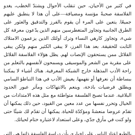
في كثير من الأحيان، حين تنقلب الأحوال ويشتدّ الخطب، يغدو
الفلاسفة صحبةً مؤنسة ومضيافة—على أن هذا لا ينطبق عليهم
جميعًا. يتعين على المرء أن يقوم بالفرز والتدقيق والعثور على
الطرق الجانبية وتجاوز المتغطرسين منهم الذين يدّعون معرفة كل
شيء، وتجاوز كارهي النساء وترك أولئك الذين يزعمون الامتلاك
الثابت للحقيقة. بعد هذا الفرز، لا يبقى الكثير منهم ولكن يبقى
القلائل ممن يستحقون الإنصات لهم. يظل هؤلاء الفلاسفة القلائل
على مقربة من الشعر والموسيقى ويسمحون لأنفسهم بالتعلم من
راحة الأدب المذهلة خارج الشبكة المعرفية. هناك أشياء لا يمكننا
ببساطة أن نعرفها أو نفهمها. يعيش الأدب في هذا التباطؤ السامي
ويطلق فرضيات باذخة، وينعم بالانتهاكات ومآثر عبور الحدود
البلاغية. عندما تصبح الفلسفة متواطئة مع مثل هذه الامتدادات من
الخيال وتحرر نفسها من عدد معين من القيود، حين ذلك يمكنها أن
تقدّم عروضا منعشةً ومؤكدّة للحياة. يمكنها أن تقدّم لك شيئًا حتى
ولو كنت في مأزق جدّي، وعلى استعداد لاعتباره ختام لحياتك.
بالطبع اعتاد الناس على اخباري بأن دراسة الفلسفة ذاتها هي التي