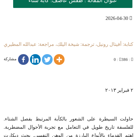
عنوان المقالة : طقس عاصف: كآبة شتاء
2026-04-30
كتابة: أفيتال رونيل، ترجمة: شيخة اليلك، مراجعة: عبدالله المطيري
مشاركة
: 0
: 386
٢ فبراير ٢٠١٣
حاولت السيطرة على الشعور بالكآبة المرتبط بفصل الشتاء.
للفلسفة تاريخ طويل في التعامل مع تجربة الأحوال المضطربة.
اهتم القدماء بالأنواع البارزة من الوهن النفسي. بحث ديكارت