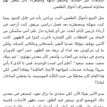
التكتلات غير المادية. وحدهم الآلهة والشعراء كان ينبغي لهم
محاولة استشراف أحوال الطقس.
مثل التنبؤ بأحوال الطقس، أثبت مزاجي بأنه غير قابل للتنبؤ. بينما
كنت منهكة ومضطربة بعد فصل دراسي مرهق، كنت أزحف في
أرجاء باريس لأيام، أبحث عن أي إشارة تدل على أنني سأتمكن من
النجاة من العطلات. لكن الإشارة تأخرت كثيرًا في الظهور. كانت
آلامي تتوقف مؤقتًا عندما ألتقي بأصدقائي وعائلاتي البديلة، ولكن
ما إن يتركونني بعد غداء أو نزهة بعد الظهر، حتى أعود للدوران
وحدي في دوامة من العذاب، وأشعر كأن معدتي تتهاوى: “عيد ميلاد
سعيد، سعيد، سعيد”. أعلم أنني لست الوحيدة، فمن ذا الذي لا يأتي
مزودًا بوسادة صدمات لمواجهة الأعياد العائلية؟ وهكذا أتعثر. لكن
هذا العام كان مختلفًا من حيث الكآبة الموسمية، ما يجعلني أتساءل:
لماذا؟
يبدو الأمر بعيدًا الآن. لكن ساندي ما تزال تعود، لتستعر في معدتي
ذلك الموضع الذي يستقر فيه القلق، حيث تظهر الأحداث قاسية
وعصيّة على الانفراج. أعلم أن أجزاء كبيرة من عالمنا تعيش