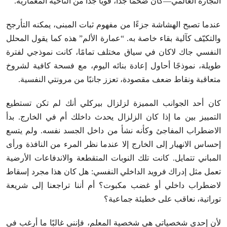
التجارة العالمي—كان ضخمًا جدًا، قويًا جدًا من الناحية المعمارية.
عندما تصبح الهشاشة جزءًا من مفهوم ثبات المبنى، يمكنه التأرجح
والتكيّف كآلية بقاء خاصة به. “عمارة الألم” هذه كما يقول المحلل
النفسي جاك لاكان في سياق مختلف تمامًا، كانت نموذجي لفترة
طويلة، نموذجًا أحاول إعادة بنائه اليوم، مع فسحة كافية لشروخ
متعاقبة ونقاط ضعف مقصودة، تعزز جانبًا من مرونتي النفسية.
كان أحد الجوانب المميزة لزلزال بيركلي أنك لم تكن تستطيع
التمييز بين ما إذا كان الزلزال يحدث داخلك أم في الخارج. بدأ
الاضطراب المفاجئ وكأنه نشأ من داخل الجسد نفسه. ولم يتسع
إحساس الانهيار إلى الخارج إلا عندما نظر المرء من النافذة ورأى
المباني تتمايل. كانت تلك النوبات المتقطعة والاندفاعات الأرضية
تعمل مثل إدراك فرويد الداخلي النفسي: هل كان هذا مجرد إسقاط
لاضطراب داخلي أو غضب مكبوت؟ أم أننا تراجعنا إلى شريعة
توراتية، نعاقب على خطيئة جماعية؟
لأن إحدى شخصياتي هي شخصية المعلم، فإنني غالبًا ما أرغب في