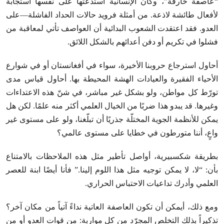
“عاصفة خارقة”، وكأن الإنسانية استدعتها على نفسها استجابةً
لأفعال طائشة لاذعة. من أمثلة فرويد حالات الحداد الفاشلة—على
العدو. فقد اعتقدت الشعوب البدائية أن العواصف تأتي لمعاقبة من
فشلوا في تكريم أو دفن أعدائهم بالشكل اللائق.
أحاول استرجاع حروبنا الأخيرة، سواء في أفغانستان أو في شوارع
الأحياء الفقيرة والعيادات الهشة المحيطة بها. أحاول قياس مدى
تورّط كل مواطن، ولو بشكل غير مباشر، في شنّ هذه الاعتداءات
وغيرها. قد يبدو هذا ضربًا من الخيال العلمي أكثر منه علمًا. لكن هل
يمكن للأنظمة الجوية المختلّة جذريًا أن تبلّغنا، ولو على مستوى غير
واعٍ، أننا متورطون في خطايا على مستوى عالمي؟
بطريقة شكسبيرية، أواصل تأطير مثل هذه الملاحظات بالامتناع
بأن: “لا، لا يمكن توجيه مثل هذا اللوم إلينا.” فأنا أيضًا ابنة للعصر
العلمي وأدرك تداعيات الاحتباس الحراري.
ومع ذلك، أيمكن أن تكون العاصفة العاتية نداءً آتياً من مكان آخر؟
تذكيراً بذلك التخلص المجرّد من كل مواربة: من قوات العدو أو من