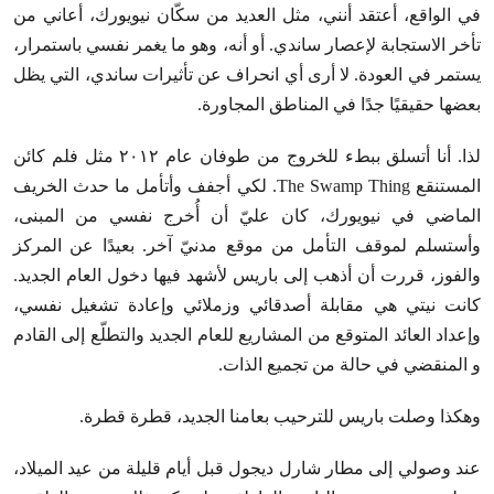
في الواقع، أعتقد أنني، مثل العديد من سكّان نيويورك، أعاني من
تأخر الاستجابة لإعصار ساندي. أو أنه، وهو ما يغمر نفسي باستمرار،
يستمر في العودة. لا أرى أي انحراف عن تأثيرات ساندي، التي يظل
بعضها حقيقيًا جدًا في المناطق المجاورة.
لذا. أنا أتسلق ببطء للخروج من طوفان عام ٢٠١٢ مثل فلم كائن
المستنقع The Swamp Thing. لكي أجفف وأتأمل ما حدث الخريف
الماضي في نيويورك، كان عليّ أن أُخرج نفسي من المبنى،
وأستسلم لموقف التأمل من موقع مدنيّ آخر. بعيدًا عن المركز
والفوز، قررت أن أذهب إلى باريس لأشهد فيها دخول العام الجديد.
كانت نيتي هي مقابلة أصدقائي وزملائي وإعادة تشغيل نفسي،
وإعداد العائد المتوقع من المشاريع للعام الجديد والتطلّع إلى القادم
و المنقضي في حالة من تجميع الذات.
وهكذا وصلت باريس للترحيب بعامنا الجديد، قطرة قطرة.
عند وصولي إلى مطار شارل ديجول قبل أيام قليلة من عيد الميلاد،