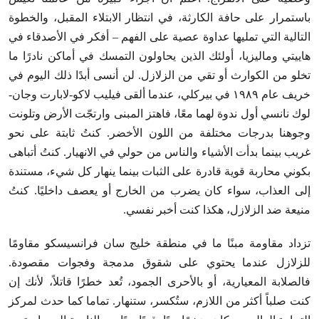
باستمرار على حافة الكارثة، في انتظار الابتلاء المقبل، والخطوة
التالية التي تمليها عداوة عصية على الفهم – أفكر في الأصدقاء في
هاييتي وماليزيا، أولئك الذين يحاولون التمسك في أماكن نادرًا ما
تخلو من الكوارث أو تقي من الزلازل. لن أنسى أبدًا ذلك اليوم في
خريف عام ١٩٨٩ في بيركلي، عندما ألقى فيليب لاكو-لابارت وجان-
لوك نانسي أول ندوة لهما معًا، فاهتز المبنى وارتجّت الأرض وتلونت
وجوهنا بدرجات مختلفة من اللون الأخضر. كنتُ ثابتة على نحو
غريب بينما بدأت الأشياء والناس من حولي في الانهيار. كنتُ أتباهى
بكوني محاربة قوية قادرة على الثبات بينما ينهار كل شيء، مستندة
إلى العذاب، سواء كان يضرب من الخارج أو يعصف داخليًا. كنتُ
منيعة ضد الزلازل، هكذا كنت أخبر نفسي.
تزداد مقاومة مبنًا ما في منطقة خليج سان فرانسيسكو مقاومًا
للزلازل عندما يحتوي على شقوق مدمجة وفجوات مقصودة.
فالصلابة المعيارية، أو بالأحرى الجمود، تُعد خطرًا قاتلاً، لأنك إن
كنت صلباً أكثر من اللازم، ستُكسر، ستنهار. تماما كما حدث لمركز