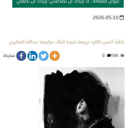
عنوان المقالة : لا أريدك أن تصدقني؛ أريدك أن تُصغي
2026-05-10
كتابة: آغنس كالارد، ترجمة: شيخة اليلك، مراجعة: عبدالله المطيري
مشاركة
: 0
: 558