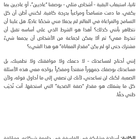
ثانيا، استيعاب البقية – أشخاص مثلي – بوصفنا “عاديين”، أو عاديين بما
يكفي، ما دمت متسامحاً ومراعياً بدرجة كافية. لكنني أظن أن كل
التسامح والمراعاة في العالم لم يجعلا مني شخصًا عاديًا. هل علينا أن
نتظاهر بأنني كذلك؟ أهذا هو الشرط الذي على أساسه تقبل أن
تنخرط معي؟ ثم ألا يمكن لجماعة من الأشخاص أن يجمعا شيءٌ
مشترك حتى لو لم يكن “مقدار المعاناة” هو هذا الشيء؟
إنني أحتاج لمساعدتك – لا دعمك ولا موافقتك ولا تطمينك، بل
مساعدتك بوصفك جمهوراً منفتحاً ومفكراً يواجه معي هذه الأسئلة
الصعبة. لكنك لن تساعدني، لأنك لن تصغي إلى ما أحاول قوله، ولأن
كل ما يشغلك هو مقدار “صفة الضحية” التي استحقها. أنت تُخيّب
ظني حقًا.
الكاتبة:
أستاذة مشاركة في الفلسفة في جامعة شيكاغو، ومؤلفة