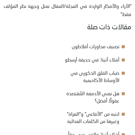
“الآراء والأفكار الواردة في المجلة/المقال تمثل وجهة نظر المؤلف
فقط”
مقالات ذات صلة
تصنيف محاورات أفلاطون
أشلاء أثينا: في حديقة أرسطو
ضباب القلق الذكوري في
الأوساط الأكاديمية
هل تعني الأدمغة المُقتصدة
عقولًا أفضل؟
انتبه من “الأفاعي” و”الغزاة”
وغيرها من الكلمات العدائية
أشلاء أثينا: مالذي جرى حقاً