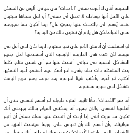
الحقيقة أنني لا أعرف معنى “الأحداث” في حياتي. أليس من الممكن
على الأقل أنها ببساطة لا تحمل أي معنى؟ أو لعل معناها سيتبدل
عندما يُسمح لي بالتحدث عنها بصوتٍ عالٍ؟ ربما أكون حقًا مجروحة
مدى الحياة،لكن هل يلزم أن نفترض ذلك من البداية؟
لو استطعت أن أناقش الأمر على نحو مفتوح، لربما كان لدي أمل في
فهمه. لأن هذه هي الطريقة الرئيسية التي أستخدمها لحل جميع
المشاكل الصعبة في حياتي: أتحدث عنها مع أي شخص متاح، كلما
بدت المشكلة ذات صلة بشيء آخر أفكر فيه. أستمع، أعيد التفكير،
أكتب، ثم أعود وأكتب شيئًا آخر،مرة بعد مرة… ومع مرور الوقت
تتشكل لدي صورة مستقرة.
أما مع “الأحداث”، فأنا تائهة. لفترة طويلة لم أسمح لنفسي حتى أن
أنطقها لنفسي. والآن بمجرد أنه يمكنني القيام بذلك، يجرحني أنك
تكون قد قررت أنني إذا أردت أن أتحدث عنها معك فعليّ أن أتبع
قوانينك، وأن أسمح لك بأن تدوس علي. وربما سيتحدث المزيد من
الأشخاص الذي عايشوا “أحداث” كهذه معك لو ظنوا أنك ستقلّل من