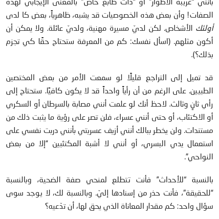
بأنني “غريبة الأطوار” أو “ذات طابع خاص” بالمعنى الإيجابي لهذه
الصفات! وأن بعض هذه الخصوصيات قد يشبه، ظاهرياً، بعض كا لدى
أولئك
الأشخاص. لكن لديّ مسيرة مهنية، ولديّ عائلة. ولا يمكن أن
أكون مثلهم. (اسأل نفسك: كم من المعرفة ستحتاج حقًا كي تجزم
بذلك؟).
قد تميل إلى التراجع قليلًا لو سمعت الأمر من بعض المختصين
الطبيين. على الرغم من أن رأياً واحداً قد لا يكون كافيًا. ستحتاج إلى
رأي ثانٍ وثالث. لاحظ أنك لو علمت أنني مصابة بالسرطان أو السكري
أو الاكتئاب، أو حتى أنني عسراء، فلن تصر على رؤية ما يثبت ذلك من
مستندات. ولن يخطر ببالك أنني أزيف عسريتي بأنني دربت نفسي على
استعمال يدي البسري، أو أنني لا أشبة المكتئبين “إلا من بعض
النواحي”.
بالنسبة “للأحداث” فأنت تتطلع لمنحي صفة الضحية، وبالنسبة
“للحقيقة”، فأنت حذر من إسنادها إليّ. وبالنسبة لك، لا يوجد سوى
سؤال واحد: كم مقدار المعاناة الذي يحق لها، أن تدّعيه؟