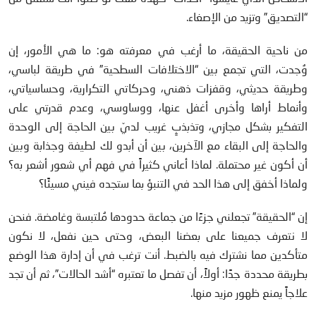
“التصديق” وتزيد من الإصغاء.
من ناحية الحقيقة، ما أرغب في معرفته هو: ما هي الأمور، إن
وُجدت، التي تجمع بين “الاختلافات السطحية” في طريقة لباسي،
وطريقة حديثي، وقفزات ذهني، وحركاتي التكرارية، وحساسياتي،
وأنماط أراها وأخرى أغفل عنها، ووساوسي، وعدم قدرتي على
التفكير بشكل مجازي، وتذبذبٍ غريب لديّ بين الحاجة إلى الوحدة
والحاجة إلى البقاء مع الآخرين، بين أن أبدو لك لطيفة وجذابة وبين
أن أكون غير محتملة. لماذا أعاني كثيراً في فهم أي شعور أشعر به؟
ولماذا أخفق إلى هذا الحد في التنبؤ بما ستجده فيني مسيئًا؟
إن “الحقيقة” تجعلني جزءًا من جماعة حدودها مُلتبسة وغامضة. فنحن
لا نتعرف جميعنا على بعضنا البعض، وحتى حين نفعل، لا نكون
متأكدين مما نشترك فيه بالضبط. أنت ترغب في أن إدارة هذا الوضع
بطريقة محددة جدًا: أولاً، أن تفصل ما تعتبره “أشد الحالات”، ثم أن تجد
علاجاً يمنع ظهور مزيد منها.