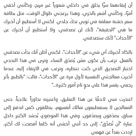
أن إبقاءهما سرًّا يخلق في داخلي شعوراً غير مريح، وكأنني أخفي
أمرًا، وكأنني أشعر بالخزي، وهذا يزعجني طوال الوقت، مثل بطاقة
سعر خشنة معلقة في ثوبي تحكّ جلدي. لكنني لا أستطيع أن أخبرك
ما هي “الحقيقة”، لأنك لن تصدقني، ولا أستطيع أن أخبرك عن
“الأحداث” لأنك ستصدقني.
بالكاد أخبرتك أي شيء عن “الأحداث”، لكنني أظن أنك بدأت تصدقني
بالفعل. ترغب بأن تكون ممّن يُصدّق النساء. وترى في هذا التحدي
اختبار التصديق الذي كنت تنتظره، وترغب في الارتقاء إليه. عندما
أخبرت معالجتني النفسية لأول مرة عن “الأحداث”، قالت: “بالطبع. بأثر
رجعي، يفسر هذا على نحوٍ تام أمور كثيرة…”
اعتذرت مني لاحقًا عن هذا التعليق، واعتبرته تجاوزاً علاجياً. حتى
المعالجين لا يستعطيعون تمالك أنفسهم، ينطلقون كمن اندفع إلى
سباق، يصدّقون ويصدّقون. وفي هذا الموضوع، يُحشد الكثير داخل
عبارة “أن تُصدَّق”، إلى حد أنني أخشى أنه كلما أفصحت لك أكثر،
ازددت بعداً عن فهمي.