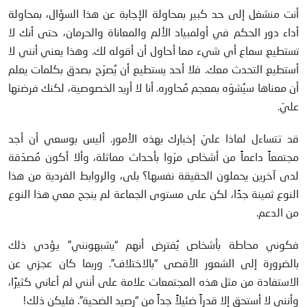
أنت منشغل إلى حد كبير بمحاولة الإجابة عن هذا السؤال، بمحاولة
أداء دور الحكم في أولمبياد الألم والمعاناة والحرمان، حتى أنك لا
تستطيع سماع أي شيء مما أحاول أن أقوله لك. وهذا يعني أنني لا
أستطيع التحدث معك. فلا أحد يستطيع أن يُصرّح بصدق بكلمات يعلم
أن معناها سيُشوّه بمعجم مُحاوره. أنا لا أريد الخصوصية، لكنك فرضتها
عليّ.
قد تتساءل لماذا عليّ إخبارك بهذه الأمور. أليس بوسعي أن أجد
مجتمعاً داعماً من أشخاص مرّوا بأحداث مماثلة، وألا أكون مُصدّقة
لدى آخرين يحملون الحقيقة نفسها؟ بلى، والروابط الفردية من هذا
النوع ثمينة جدًا، لكن على مستوى الجماعة لم ينجح معي هذا النوع
من الدعم.
فكوني محاطة بأشخاص يُفترض أنهم “يشبهونني” يؤدي ذلك
بالضرورة إلى الشعور الأقصى “بالاختلاف”. وربما كان عجزي عن
الاستفادة من مثل هذه المجتمعات علامة على أنني لم أعاني كثيرًا،
وأنني لا أستحق إلا قدراً ضئيلاً جداً من “رصيد الضحية”. فليكن ذلك!