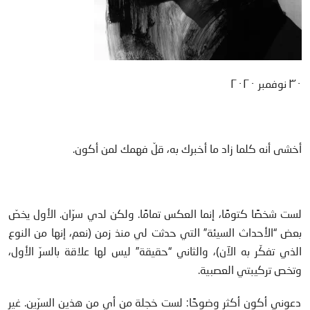
٣٠ نوفمبر ٢٠٢٠
أخشى أنه كلما زاد ما أخبرك به، قلّ فهمك لمن أكون.
لست شخصًا كتومًا، إنما العكس تمامًا. ولكن لدي سرّان. الأول يخصّ
بعض “الأحداث السيئة” التي حدثت لي منذ زمن (نعم، إنها من النوع
الذي تفكّر به الآن)، والثاني “حقيقة” ليس لها علاقة بالسرّ الأول،
وتخص تركيبتي العصبية.
دعوني أكون أكثر وضوحًا: لست خجلة من أي من هذين السرّين. غير