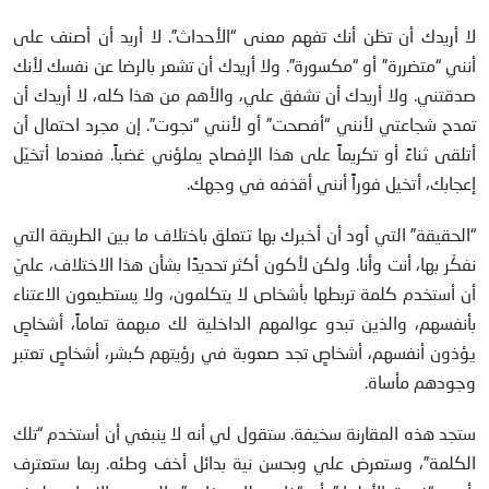
لا أريدك أن تظن أنك تفهم معنى “الأحداث”. لا أريد أن أصنف على
أنني “متضررة” أو “مكسورة”. ولا أريدك أن تشعر بالرضا عن نفسك لأنك
صدقتني. ولا أريدك أن تشفق علي، والأهم من هذا كله، لا أريدك أن
تمدح شجاعتي لأنني “أفصحت” أو لأنني “نجوت”. إن مجرد احتمال أن
أتلقى ثناءً أو تكريماً على هذا الإفصاح يملؤني غضباً. فعندما أتخيّل
إعجابك، أتخيل فوراً أنني أقذفه في وجهك.
“الحقيقة” التي أود أن أخبرك بها تتعلق باختلاف ما بين الطريقة التي
نفكّر بها، أنت وأنا. ولكن لأكون أكثر تحديدًا بشأن هذا الاختلاف، عليّ
أن أستخدم كلمة تربطها بأشخاص لا يتكلمون، ولا يستطيعون الاعتناء
بأنفسهم، والذين تبدو عوالمهم الداخلية لك مبهمة تماماً، أشخاصٍ
يؤذون أنفسهم، أشخاصٍ تجد صعوبة في رؤيتهم كبشر، أشخاصٍ تعتبر
وجودهم مأساة.
ستجد هذه المقارنة سخيفة. ستقول لي أنه لا ينبغي أن أستخدم “تلك
الكلمة”، وستعرض علي وبحسن نية بدائل أخف وطئه. ربما ستعترف