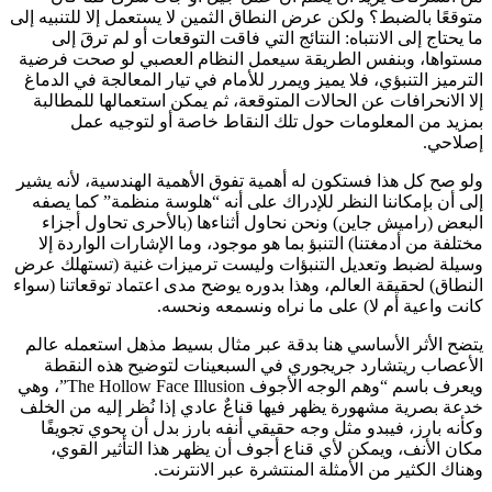
متوقعًا بالضبط؟ ولكن عرض النطاق الثمين لا يستعمل إلا للتنبيه إلى
ما يحتاج إلى الانتباه: النتائج التي فاقت التوقعات أو لم ترقَ إلى
مستواها، وبنفس الطريقة سيعمل النظام العصبي لو صحت فرضية
الترميز التنبؤي، فلا يميز ويمرر للأمام في تيار المعالجة في الدماغ
إلا الانحرافات عن الحالات المتوقعة، ثم يمكن استعمالها للمطالبة
بمزيد من المعلومات حول تلك النقاط خاصة أو لتوجيه عمل
إصلاحي.
ولو صح كل هذا فستكون له أهمية تفوق الأهمية الهندسية، لأنه يشير
إلى أن بإمكاننا النظر للإدراك على أنه “هلوسة منظمة” كما يصفه
البعض (راميش جاين) ونحن نحاول أثناءها (بالأحرى تحاول أجزاء
مختلفة من أدمغتنا) التنبؤ بما هو موجود، وما الإشارات الواردة إلا
وسيلة لضبط وتعديل التنبؤات وليست ترميزات غنية (تستهلك عرض
النطاق) لحقيقة العالم، وهذا بدوره يوضح مدى اعتماد توقعاتنا (سواء
كانت واعية أم لا) على ما نراه ونسمعه ونحسه.
يتضح الأثر الأساسي هنا بدقة عبر مثال بسيط مذهل استعمله عالم
الأعصاب ريتشارد جريجوري في السبعينات لتوضيح هذه النقطة
ويعرف باسم “وهم الوجه الأجوف The Hollow Face Illusion”، وهي
خدعة بصرية مشهورة يظهر فيها قناعٌ عادي إذا نُظر إليه من الخلف
وكأنه بارز، فيبدو مثل وجه حقيقي أنفه بارز بدل أن يحوي تجويفًا
مكان الأنف، ويمكن لأي قناع أجوف أن يظهر هذا التأثير القوي،
وهناك الكثير من الأمثلة المنتشرة عبر الانترنت.