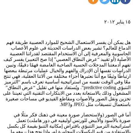
١٥ يناير ٢٠١٢
هل يمكن أن يفسر الاستعمال الشحيح للموارد العصبية طريقة فهم
الدماغ للعالم؟ تشير بعض الدراسات الحديثة في علوم الأعصاب
الحاسوبية والمعرفية إلى أن الاستخدام المقتصد لقدراتنا العصبية
الأصلية (أو تقييد “عرض النطاق العصبي” إذا صح التعبير) يفسر كيف
تفهم أدمغتنا المدخلات الحسية الصاخبة الغامضة فهمًا دقيقًا، وتبين
الدراسات نفسها أن الإدراك والفهم والخيال عمليات مرتبطة ببعضها
ارتباطًا وثيقًا مع أننا نعتبرها أجزاء مختلفة من آلاتنا العقلية، فهي تنتج
معًا وفي الوقت نفسه من استراتيجية أساسية تعرف باسم “الترميز
التنبؤي predictive coding”. ويُستفاد منها في تقليل “عرض النطاق”
المشغول وذلك بالاستعانة بعدد من الابتكارات التقنية التي تعيننا على
تخزين ونقل الصور والأصوات ومقاطع الفيديو في مساحات صغيرة
باستعمال تنسيقات مثل JPEG وMP3.
أما في الصور (ولاستحضار صورة معينة في ذهنك فكر مثلًا في
صورة بالأسود والأبيض للورنس أوليفيه في دور هاملت) تعمل
استراتيجية الترميز التنبؤي بافتراض إمكانية التنبؤ بقيمة كل بكسل
بالاستفادة من قيم البكسلات المجاورة له، وإذا نجح هذا – وهو ما