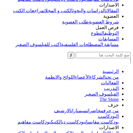
الاصدارات
المقالات
الدراسات والبحوث
الكتب و المجلات
مراجعات الكتب
العضوية
شروط العضوية
طلب العضوية
فرص العمل
التوظيف
التطوع
المسابقات
مسابقة المصطلحات الفلسفية
اكتب للفيلسوف الصغير
الرئيسية
من نحن
الشركاء
الأعضاء
اللوائح والانظمة
الفعاليات
التدريب
الفيلسوف الصغير
The Stone
حرف
من حرف
محاضرات
سيمنارات
الارشيف
البودكاست
بودكاست مقابسات
بودكاست ديالكتيك
بودكاست مفاهيم
الاصدارات