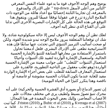
يوضح وهم الوجه الأجوف قوة ما يدعوه علماء النفس المعرفي
“التأثير من أعلى لأسفل top-down ” على الإدراك والمدفوع
بالمعرفة، إن تجاربنا الثابتة إحصائيًا مع أعداد هائلة من الوجوه ذات
الملامح البارزة تزرع في عقولنا توقعًا عميقًا للبروز، ويتفوق هذا
التوقع في هذه الحالة على كل الإشارات البصرية الأخرى التي تدلنا
على أن القناع الذي ننظر إليه أجوف.
لعلك تظن أن وهم الوجه الأجوف ليس إلا حالة سيكولوجية شاذة، ولا
شك ان توقعاتنا المتعلقة ببروز ملامح الوجه تبدو شديدة القوة، ولكن
لو صحت أساليب الترميز التنبؤي التي تحدثت عنها سابقًا فإن هذه
الاستراتيجية تطغى على الإدراك البشري. فلعل أدمغتنا تحاول
باستمرار الاستفادة من معارفها السابقة للتنبؤ بالإشارة الحسية
الحالية، واستعمال الإشارة الواردة لتقييد تلك التنبؤات وأحيانًا
استعمال التنبؤات “للتغلب” على جوانب معينة من الإشارة الحسية
الواردة (وهو تغلب معقول من الناحية التطورية، فالقدرة على
استعمال المعارف السابقة للتغلب على بعض أجزاء الإشارة الواردة
مفيد للغاية عندما تكون البيانات الحسية مشوشة أو غامضة أو
ناقصة وهذا يتكرر كثيرًا في الحياة اليومية)
إن تصور الدماغ (أو بصورة أدق القشرة الحسية والحركية) على أنه
محرك تنبؤ تصورٌ بسيط ولطيف يرى في مختلف مجالات علم
الأعصاب المعاصر، وإليك بعض البحوث المفيدة في هذا المجال:
Kveraga et al (2007) و Bubic et al (2010) و Friston (2010). كما ثبت
أيضًا أن هذا التصور سليم حسابيًا وقابل للتطبيق عمليًا على الأقل في