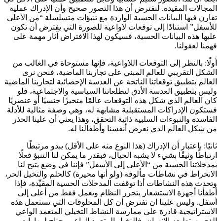
المجالات المقيدة. لنفترض أن هذا التصور صحيح وأن الإدراك عملية
تقارن فيها البيانات الحسية الواردة مع تنبؤات متسلسلة “من الأعلى
للأسفل” استنادًا إلى توقعات لاواعية للصورة التي يفترض أن تكون
عليها هذه البيانات الحسية، فسيكون لهذا الافتراض آثار مهمة على
فهمنا لعقولنا.
أولًا: بالنظر إلى التوقعات اللاواعية، فإنها مستوحاة في الغالب من
الشكل التقريبي للعالم المبني على تجاربنا الماضية، فنحن نرى
العالم بتطبيق توقعاتنا الناتجة عن العدسة الإحصائية لتجاربنا الماضية
وليس بتطبيق العدسة الأدق لتطلعاتنا السياسية والاجتماعية، فلو
كان العالم الذي شكل هذه التوقعات عالمًا متحيزًا جنسيًا أو عنصريًا
فستكون الإدراكات المستقبلية مشابهة له، وهي وصفة مثالية للأدلة
الفاسدة والنبوءات السلبية ذاتية التحقق، وهذا يعني أن علينا الحذر
من شكل العالم الذي نعرض أنفسنا وأطفالنا له.
ثانيًا: باعتبار أن الإدراك (هذا النوع منه على الأقل) يبدو مرتبطًا
ارتباطًا وثيقًا بشيء لا يشبه الخيال، فبقدر ما يمكن لنا التنبؤ فعلًا
بمدخلاتنا الحسية من “الأعلى إلى الأسفل” فإننا في وضع يتيح لنا
الانخراط في نشاطات مألوفة (ولو أنها محيرة) كالحلم والتخيل الحر،
وتحدث هذه النشاطات أذا توقفت المدخلات الحسية المقيِّدة، فإذا
أطفأنا أجهزة الاستشعار يتحرر النظام ويعمل فقط من أعلى إلى
أسفل. وليس علينا ان نفترض أن كل المخلوقات التي تستعمل هذه
الاستراتيجية قادرة على ممارسة النشاط التخيلي المتعمد الواعي
الذي يستطيعه الإنسان، فالتخيل المتعمد الواعي يحتاج لمهارات