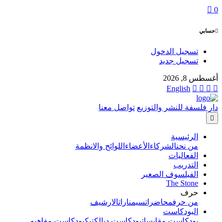
0
حسابي
تسجيل الدخول
تسجيل جديد
أغسطس 8, 2026
English
دار فلسفة للنشر والتوزيع
تواصل معنا
الرئيسية
من نحن
الشركاء
الأعضاء
اللوائح والانظمة
الفعاليات
التدريب
الفيلسوف الصغير
The Stone
حرف
من حرف
محاضرات
سيمنارات
الارشيف
البودكاست
بودكاست مقابسات
بودكاست ديالكتيك
بودكاست مفاهيم