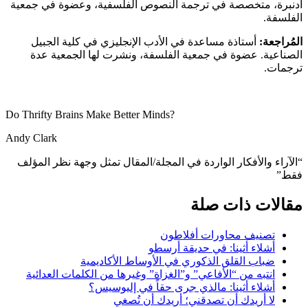
أدنبرة، متخصصة في ترجمة النصوص الفلسفية، وعضوة في جمعية
الفلسفة.
المُراجعة:
أستاذة مساعدة في الأدب الإنجليزي في كلية الجبيل
الصناعية. عضوة في جمعية الفلسفة، ونشرت لها الجمعية عدة
ترجمات.
?Do Thrifty Brains Make Better Minds
Andy Clark
“الآراء والأفكار الواردة في المجلة/المقال تمثل وجهة نظر المؤلف
فقط”
مقالات ذات صلة
تصنيف محاورات أفلاطون
أشلاء أثينا: في حديقة أرسطو
ضباب القلق الذكوري في الأوساط الأكاديمية
انتبه من “الأفاعي” و”الغزاة” وغيرها من الكلمات العدائية
أشلاء أثينا: مالذي جرى حقاً في إليوسيس؟
لا أريدك أن تصدقني؛ أريدك أن تُصغي