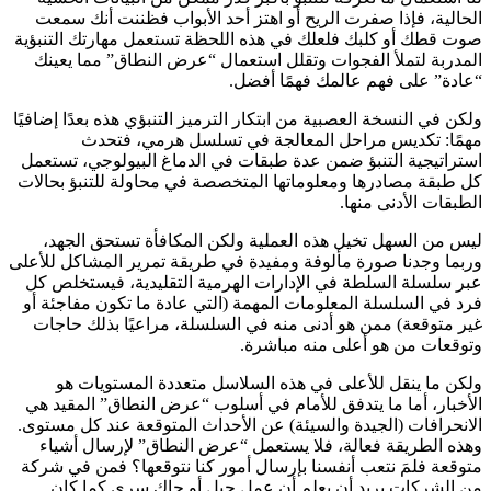
الحالية، فإذا صفرت الريح أو اهتز أحد الأبواب فظننت أنك سمعت
صوت قطك أو كلبك فلعلك في هذه اللحظة تستعمل مهارتك التنبؤية
المدربة لتملأ الفجوات وتقلل استعمال “عرض النطاق” مما يعينك
“عادة” على فهم عالمك فهمًا أفضل.
ولكن في النسخة العصبية من ابتكار الترميز التنبؤي هذه بعدًا إضافيًا
مهمًا: تكديس مراحل المعالجة في تسلسل هرمي، فتحدث
استراتيجية التنبؤ ضمن عدة طبقات في الدماغ البيولوجي، تستعمل
كل طبقة مصادرها ومعلوماتها المتخصصة في محاولة للتنبؤ بحالات
الطبقات الأدنى منها.
ليس من السهل تخيل هذه العملية ولكن المكافأة تستحق الجهد،
وربما وجدنا صورة مألوفة ومفيدة في طريقة تمرير المشاكل للأعلى
عبر سلسلة السلطة في الإدارات الهرمية التقليدية، فيستخلص كل
فرد في السلسلة المعلومات المهمة (التي عادة ما تكون مفاجئة أو
غير متوقعة) ممن هو أدنى منه في السلسلة، مراعيًا بذلك حاجات
وتوقعات من هو أعلى منه مباشرة.
ولكن ما ينقل للأعلى في هذه السلاسل متعددة المستويات هو
الأخبار، أما ما يتدفق للأمام في أسلوب “عرض النطاق” المقيد هي
الانحرافات (الجيدة والسيئة) عن الأحداث المتوقعة عند كل مستوى.
وهذه الطريقة فعالة، فلا يستعمل “عرض النطاق” لإرسال أشياء
متوقعة فلمَ نتعب أنفسنا بإرسال أمور كنا نتوقعها؟ فمن في شركة
من الشركات يريد أن يعلم أن عمل جيل أو جاك سرى كما كان