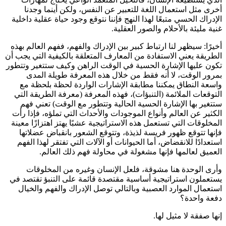
أخرى مثل استعمال اللغة للتعبير عن النفس، ولكن أينما وجدنا
الإدراك الحسي متبعًا لهذا النهج فإننا نتوقع وجود حياة عقلية داخلية
غنية مليئة بالأحلام والصور العقلية.
أخيرًا: سيظهر لنا ارتباط كبير بين الإدراك والفهم، ففهم العالم بهذه
الطريقة يعني الاستفادة من المعارف المتعلقة بالكيفية التي يجب أن
تكون عليها الإشارة الحسية في الوقت الراهن وكيف ستتغير وتتطور
بمرور الوقت، لا أنه فقط من خلال هذه المعرفة طويلة المدى
واسعة النطاق يمكننا مطابقة الإشارات الواردة لحظة بلحظة مع
التوقعات الملائمة (التنبؤات)، فهذه المعرفة (معرفة الطريقة التي
ستتغير بها الإشارة الحسية الحالية وتتطور مع الوقت) تعني فهم
الكثير عن العالم وأنواع الموجودات والأحداث التي تملؤه، فإذا رأت
المخلوقات التي تستعمل هذه الاستراتيجية عشبًا يهتز اهتزازًا معينة
فإنها تتوقع ظهور فريسة لذيذة، وتتوقع الشعور بانقباض عضلاتها
استعدادًا للانقضاض، أما الحيوانات أو الآلات التي تفتقر لهذا الفهم
العميق لعالمها فإنها مشغولة في محاولة فهم ذلك العالم.
وأرى الوحدة هنا مشوقة، فلعل الإنسان وغيره من المخلوقات
يستعملون استراتيجية أساسية مقتصدة قائمة على التنبؤ تقتصد في
استعمال الموارد العصبية وبالتالي توصل الإدراك والفهم والخيال
دفعة واحدة؟
إنها صفقة لا مثيل لها.