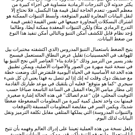
يكثر حدوثه لأن التدرجات الرمادية متساوية في أجزاء كبيرة من
معظم الصور- تنعدم الحاجة لنقل قيمة هذا البكسل، فلا نحتاج إلا
لنقل البيانات المغايرة للقيم المتوقعة، وأبسط التنبؤات الممكنة هو
اشتراك البسكلات المجاورة جميعها في نفس القيمة (نقس قيمة
التدرج الرمادي مثلًا) ولكن التنبؤات المعقدة ممكنة أيضًا، وطالما
وُجد نظام قابل للكشف أمكن التنبؤ وبالتالي أمكن تنفيذ هذا النوع
من ضغط البيانات.
يتيح الضغط باستعمال التنبؤ المدروس (الذي اكتشفته مختبرات بيل
للهواتف في الخمسينيات) تقليل عرض النطاق المستعمل فيسمح
بقدر يسير من الترميز وذلك “بإعادة بناء” العناصر التي نجح التنبؤ بها
في نسخة غنية مبهرة من الصور والأصوات الأصلية، ويمكن تطبيق
هذه الخدعة الأساسية في الحياة اليومية فلنفترض أنك وضعت خطة
مع صديقك دوك وقلت له إنك إذا لم تتصل به فهذا يعني أن كل شيء
سيجري “كما هو متوقع” فعليه أن يلتقيك في موعد طيارتك القادمة
إلى مطار ميامي الأربعاء المقبل في الساعة التاسعة صباحًا حسب
التوقيت المحلي، فإن “عدم اتصالك” في هذه الحالة إشارة صغيرة
قيمتها بت واحد تحمل كمية كبيرة من المعلومات المضغوطة ضغطًا
شديدًا، ويكمن السر في مقايضة المعلومات المسبقة (التوقعات
والتنبؤات المدروسة) التي يملكها المتلقي مقابل تكلفة الترميز ونقل
البيانات لذلك اليوم.
ولعل نسخة من هذه العملية تعيننا على إدراك العالم وفهمه بأن تتيح
لنا استعمال ما نعرفه للتنبؤ بأكبر قدر ممكن من البيانات الحسية