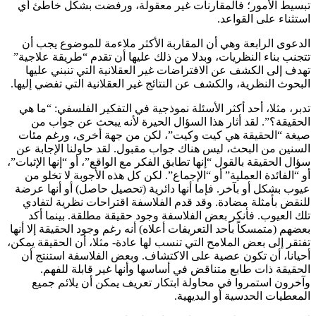
تبسيط الأمور؛ فالمقارنات غير معقولة، ورفضت بشكل خاطئ أي
استثناء على القواعد.
الدعوى الرابعة وهي أن المقاربة الأكثر ملاءمة للموضوع يجب أن
تتجنب بناء النظريات، وبدلا من ذلك عليها أن تقدم “طريقة علاجية”
تهدف إلى الكشف عن الافتراضات غير العقلانية التي تنبني عليها
البحوث النظرية، والكشف عن النتائج غير العقلانية التي تفضي إليها.
تدبر، مثلا، أحد أكثر الأسئلة نموذجية في التفكير الفلسفي: “ما هي
الحقيقة؟”. لقد أثار هذا السؤال الحيرة لأنه يبحث عن جواب من
صيغة “الحقيقة هي كيت وكيت”، لكن من جهة أخرى، ورغم مئات
السنين من البحث، ليس هناك جواب مقبول. لقد حاولنا الإجابة عن
سؤال الحقيقة بالقول “إنها تطابق الفكر مع الواقع”، أو “إنها الإثبات”،
أو “الفائدة العملية” أو “الإجماع”. لكن كل هذه الأجوبة لا تخلو من
عيوب بشكل أو بآخر. فإما أنها دائرية (تحصيل حاصل) أو أنها عرضة
للنقض بأمثلة مضادة. وقد قدم الفلاسفة اقتراحات نظرية لتفادي
تلك العيوب. فأنكر بعض الفلاسفة وجود حقيقة مطلقة. بينما أكد
بعضهم (متمسكاً بأحد التعريفات أعلاه) أنه رغم وجود الحقيقة إلا أنها
تفتقر إلى بعض الملامح التي تنسب لها عادة- مثلا، أن الحقيقة يمكن،
أحيانا، أن تكون عصية على الاكتشاف. وبعض الفلاسفة استنتج أن
الحقيقة ذات طابع متناقض في أساسها وأنها غير قابلة للفهم.
وآخرون استمروا في محاولة ابتكار تعريف يمكن أن يلائم جميع
المعطيات الحدسية أو البديهية.