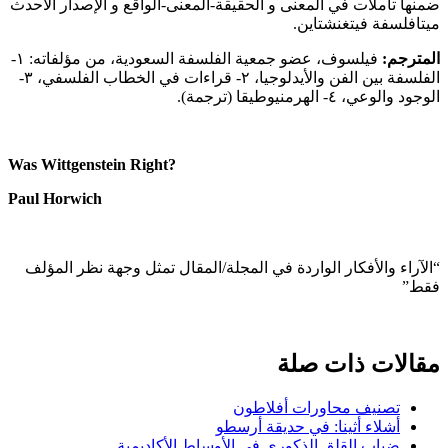
ضمنها تأملات في المعنى و الحقيقة-المعنى-الواقع و الإصدار الأحدث
ميتافلسفة فيتغنشتاين.
المترجم:
فيلسوف، عضو جمعية الفلسفة السعودية، من مؤلفاته: ١-
الفلسفة بين الفن والأيدلوجيا، ٢- قراءات في الخطاب الفلسفي، ٣-
الوجود والوعي، ٤- الهرمنيوطيقا (ترجمة).
?Was Wittgenstein Right
Paul Horwich
“الآراء والأفكار الواردة في المجلة/المقال تمثل وجهة نظر المؤلف
فقط”
مقالات ذات صلة
تصنيف محاورات أفلاطون
أشلاء أثينا: في حديقة أرسطو
ضباب القلق الذكوري في الأوساط الأكاديمية