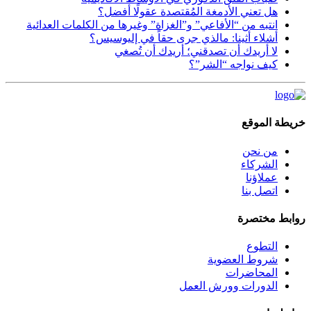
هل تعني الأدمغة المُقتصدة عقولًا أفضل؟
انتبه من “الأفاعي” و”الغزاة” وغيرها من الكلمات العدائية
أشلاء أثينا: مالذي جرى حقاً في إليوسيس؟
لا أريدك أن تصدقني؛ أريدك أن تُصغي
كيف نواجه “الشر”؟
خريطة الموقع
من نحن
الشركاء
عملاؤنا
اتصل بنا
روابط مختصرة
التطوع
شروط العضوية
المحاضرات
الدورات وورش العمل