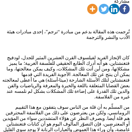
مشاركة
تُرجمت هذه المقالة بدعم من مبادرة “ترجم”، إحدى مبادرات هيئة
الأدب والنشر والترجمة
كان الإنجاز الفريد لفيلسوف القرن العشرين المثير للجدل، لودفيج
فتغنشتاين، هو أنه أدرك الطابع الحقيقي للفلسفة الغربية؛ ما يميز
مشكلاتها، ومن أين أتت تلك المشكلات، وكيف يمكن معالجتها، وما
يمكن أن ينتج عن تلك المعالجة. الأجوبة الفريدة التي قدمها
فتغنشتاين لتلك الأسئلة الشارحة (ميتا-أسئلة) هي ما أعطى لمعالجته
بعضَ القضايا المتعلقة باللغة والخبرة والمعرفة والرياضيات والفن
والدين تلك القدرةَ على إضاءة تلك المشكلات بشكل لم نلمسه عند
غيره من الفلاسفة.
من المسلّم به أن قلة من الناس سوف يتفقون مع هذا التقييم
الرومانسي، ولكن من يعترضون على ذلك من الفلاسفة المحترفين
هم قلة أيضا. وبصرف النظر عن هؤلاء المتشددين سواء من المؤيدين
أو المعترضين، فإن التصوّر المألوف اليوم هو أن كتابات فتغنشتاين
غامضة، وأن وراء هذا الغموض والعبارات الرنانة لا يوجد سوى القليل