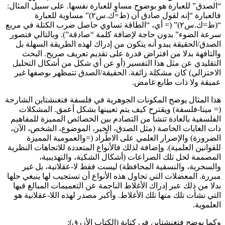
“الصدق” للعبارة هو بوضوح مساوٍ للعبارة نفسها. على سبيل المثال:
فالعبارة “إنه لقول صادق أن (ط=ك.س٢)” مساوية للعبارة
“(ط=ك.س٢)” (= أي، “الطاقة تساوي حاصل ضرب الكتلة في مربع
سرعة الضوء” بدون حاجة لإضافة كلمة “صادقة”). وبالتالي فتصور
الصدق/الحقيقة يبدو أنه يتكون من إدراك لهذه الطريقة السهلة بل
والتافهة بدلا من افتراض قدرة على تقديم تعريف صريح. البحث
التقليدي عن مثل هذا التفسير (أو عن أي شكل من أشكال التحليل
الاختزالي) كان مشكلة زائفة. الحقيقة/الصدق تتمظهر بوصفها غير
عميقة ولا ذات طابع غامض.
هذا المثال يوضح المكونات الجوهرية في فلسفة فتغنشتاين الشارحة
(= ميتا-فلسفة) ويقترح كيف يتم تعيينها بشكل أعمق. المشكلات
الفلسفية بالعادة تنشأ من التصادم بين الخصائص المميزة للمفاهيم
ذات الغايات الخاصة (مثل الصدق، الخير، الموضوع، الشخص، الآن،
الضرورة) والإصرار العلمي على الاطّراد (=والعمومية المميزة
للقوانين العلمية). وإضافة لذلك فالأنواع المتعددة للاتجاهات النظرية
المصممة لحل تلك الصراعات (أشكال الشكية، والتهذيبية،
والسحرية، والنسقية المحافظة) ليست فقط لا-عقلانية، بل غير
مبررة. المعضلات التي تحاول هذه الأنواع أن تستجيب لها ينبغي حلها
بدلا من ذلك عبر إدراك الأغلاط الناجمة عن التعميمات المبالغ فيها
التي نشأت تلك منها تلك الأغلاط. وأكبر مصدر لهذه اللا-عقلانية هو
العلموية.
وكما يوضح فتغنشتاين في كتابة (الكتاب الأزرق):