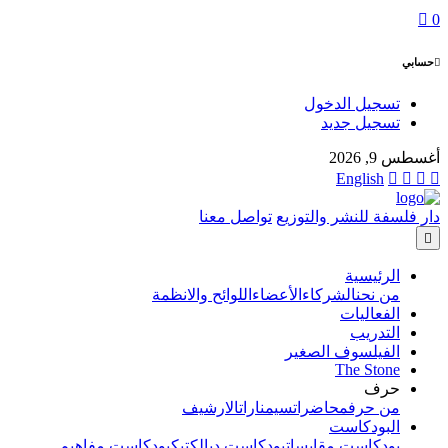
0
حسابي
تسجيل الدخول
تسجيل جديد
أغسطس 9, 2026
English
دار فلسفة للنشر والتوزيع
تواصل معنا
الرئيسية
من نحن
الشركاء
الأعضاء
اللوائح والانظمة
الفعاليات
التدريب
الفيلسوف الصغير
The Stone
حرف
من حرف
محاضرات
سيمنارات
الارشيف
البودكاست
بودكاست مقابسات
بودكاست ديالكتيك
بودكاست مفاهيم