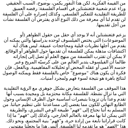
من القيمة الفكرية. لكن هذا النفور يكمن، بوضوح، السبب الحقيقي
وراء عدم شعبية فتغنشتاين في أقسام الفلسفة: رفضه العميق
للطريقة التقليدية للتفكير الفلسفي. وكذلك إصراره على أن الفلسفة
لن تقدم لنا أي معرفة من ذلك النوع الذي يفترض أن الفلسفة نشأت
من أجل تقديمها.
يزعم فتغنشتاين أنه لا يوجد أي حقل من حقول الظواهر (أو
الموضوعات) التي يختص الفيلسوف لوحده بدراستها والتي يمكنه أن
يقدم من أجلها نظريات قبلية ومحاججات عميقة. ليس هناك أية
اكتشافات مذهلة يمكن للفلسفة أن تقدمها حول الظواهر أو الوقائع.
لا يمكن أن تقترب الفلسفة من منهج العلم أو تصل إلى إنجازاته
طالما أن الفيلسوف يتدبر العالَم من على كرسيّه المريح وعبر
حدسه الأعمى أو عقله المحض أو تحليلاته المفاهيمية. وبالفعل، فإن
فكرة أن يكون هناك “موضوع” خاص بالفلسفة فقط ويمكنه الوصول
لنتائج باهرة هو نتيجة لسوء فهم ولمجرد أمنيات.
هذا الموقف من الفلسفة يتعارض بشكل جوهري مع الرؤية التقليدية
التي ما تزال نشطة. للفلسفة مكانة محترَمة بل ومجيدة بسبب أنها
تقدم وعداً بأن تزودنا بتبصرات أساسية حول الظرف الإنساني وحول
الطابع النهائي للكون مما يفضي إلى مساعدتنا على تنظيم حياتنا. من
المسلم به أننا نحتاج إلى “فهم” طبيعة الوعي البشري، والطريقة
التي يمكن لنا بها معرفة بالعالم الخارجي، وكذلك إلى “فهم” ما إذا
كانت قراراتنا نابعة من إرادة حرة، و”فهم” بنية المجتمع، ونحو ذلك.
هذا “الفهم” هو ما تقدمه لنا الفلسفة. أليس هذا ما يجعلنا مفتونين