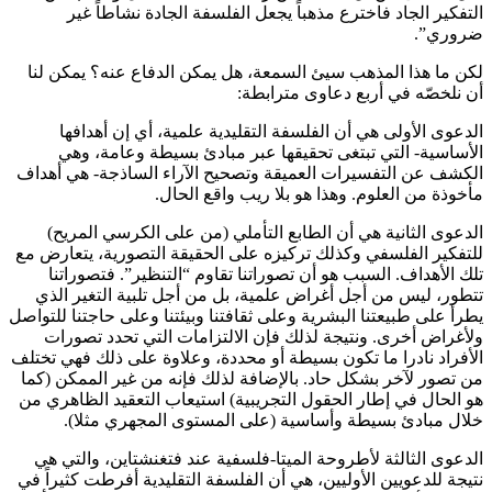
التفكير الجاد فاخترع مذهباً يجعل الفلسفة الجادة نشاطاً غير
ضروري”.
لكن ما هذا المذهب سيئ السمعة، هل يمكن الدفاع عنه؟ يمكن لنا
أن نلخصّه في أربع دعاوى مترابطة:
الدعوى الأولى هي أن الفلسفة التقليدية علمية، أي إن أهدافها
الأساسية- التي تبتغى تحقيقها عبر مبادئ بسيطة وعامة، وهي
الكشف عن التفسيرات العميقة وتصحيح الآراء الساذجة- هي أهداف
مأخوذة من العلوم. وهذا هو بلا ريب واقع الحال.
الدعوى الثانية هي أن الطابع التأملي (من على الكرسي المريح)
للتفكير الفلسفي وكذلك تركيزه على الحقيقة التصورية، يتعارض مع
تلك الأهداف. السبب هو أن تصوراتنا تقاوم “التنظير”. فتصوراتنا
تتطور، ليس من أجل أغراض علمية، بل من أجل تلبية التغير الذي
يطرأ على طبيعتنا البشرية وعلى ثقافتنا وبيئتنا وعلى حاجتنا للتواصل
ولأغراض أخرى. ونتيجة لذلك فإن الالتزامات التي تحدد تصورات
الأفراد نادرا ما تكون بسيطة أو محددة، وعلاوة على ذلك فهي تختلف
من تصور لآخر بشكل حاد. بالإضافة لذلك فإنه من غير الممكن (كما
هو الحال في إطار الحقول التجريبية) استيعاب التعقيد الظاهري من
خلال مبادئ بسيطة وأساسية (على المستوى المجهري مثلا).
الدعوى الثالثة لأطروحة الميتا-فلسفية عند فتغنشتاين، والتي هي
نتيجة للدعويين الأوليين، هي أن الفلسفة التقليدية أفرطت كثيراً في