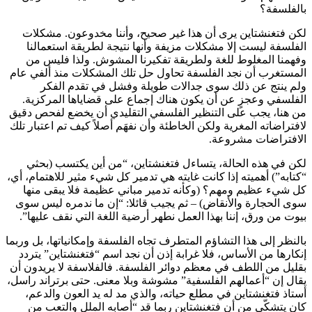
بالفلسفة؟
لكن فتغنشتاين يرى أن هذا غير صحيح، وأننا مخدوعون. مشكلات
الفلسفة ليست إلا مشكلات مزيفة وأنها نتيجة لطريقة استعمالنا
وفهمنا المغلوط للغة ولطريقة تفكيرنا المشوش. ولذا فليس من
المستغرب أن نجد الفلسفة تحاول حل تلك المشكلات منذ ألفي عام
ولم ينتج عن ذلك سوى جدالات طويلة وفشل في تقدم الفكر
الفلسفي وعجزٍ عن أن يكون هناك إجماع على قضاياها المركزية.
من هنا، يجب على التنظير الفلسفي التقليدي أن يخضع لفحص دقيق
لافتراضاته المغرية ولكن الخاطئة وأن نفهَم أصلاً كيف تم اعتبار تلك
الافتراضات مشروعة.
لكن في هذه الحالة، يتساءل فتغنشتاين، “من أين يكتسب (بحثي
“كتابه”) أهميته إذا كانت غايته هي تدمير كل شيء مثير للاهتمام، أي،
كل شيء عظيم ومهم؟ (وكأنه تدمير مباني عظيمة فلا يبقى منها
سوى الحجارة والأنقاض) – ثم يجيب قائلا: “إن ما ندمره ليس سوى
بيوت من ورق، إننا بهذا العمل نطهر أرضية اللغة التي نقف عليها”.
بالنظر إلى هذا التشاؤم المتطرف تجاه الفلسفة وإمكانياتها، بل وربما
إنكارها من الأساس، فلا غرابة إذن أن نجد اسم “فتغنشتاين” يتردد
بقليل من اللطف في معظم دوائر الفلسفة. فالفلاسفة لا يريدون أن
يقال إن “أعمالهم الفلسفية” مشوشة وبلا معنى. حتى برتراند راسل،
أستاذ فتغنشتاين في مطلع حياته، والذي مد له يد العون والدعم،
كان يتشكّى من أن فتغنشتاين ربما قد “أصابه الملل والتعب من