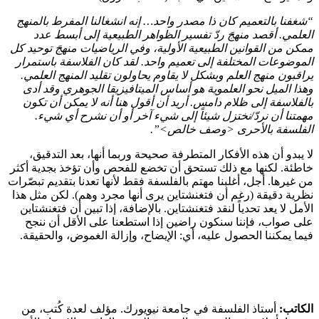
“شغفنا بالتعميم كان ذا مصدر واحد… إنه انشغالنا المفرط بالمنهج
العلمي. أقصد منهجَ ردّ تفسير الظواهر الطبيعية إلى أبسط عدد
ممكن من القوانين الطبيعية الأولية، وفي الرياضيات منهجَ توحيد كل
الموضوعات المختلفة إلى تعميم واحد. لقد كان الفلاسفة باستمرار
يراقبون منهج العلم وبشكل لا يقاوم يحاولون تقليد المنهج العلمي.
وهذا الميل نحو العلموية هو أساس الميتافيزيقا الجوهري وقد أدى
بالفلاسفة إلى ظلام دامس. أريد أن أقول هنا أنه لا يمكن أن تكون
مهمتنا أن نردّ/نختزل شيئاً إلى شيء آخر أو أن نشرح أي شيء.
الفلسفة بالأحرى <وصف خالص>”.
لا يبدو أن هذه الأفكار المتطرفة صحيحة وربما أنها، بعد التدقيق،
خاطئة. لكنها مع ذلك تستحق أن تخضع للفحص وأن تؤخذ بجدية أكثر
من غيرها. أجل، أغلبنا مهتم بالفلسفة فقط لأنها تعدنا بتقديم تبصّرات
نظرية دقيقة (رغم أن فتغنشتاين يرى أنها مجرد وهم). لكن مثل هذا
الأمل لا يعد تحدياً لنقد فتغنشتاين. بالإضافة، إذا تبين أن فتغنشتاين
على صواب، فإننا سنكون راضين إذا استطعنا على الأقل أن ننجح
فيما يمكننا الحصول عليه، أي: الإيضاح، وإزالة الغموض، والحقيقة.
الكاتب:
أستاذ الفلسفة في جامعة نيويورك. مؤلف لعدة كُتب، من