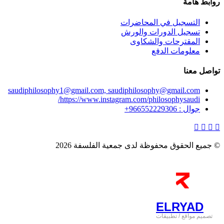
روابط هامة
التسجيل في المحاضرات
تسجيل الدورات والورش
المقترحات والشكاوى
معلومات الدفع
تواصل معنا
saudiphilosophy1@gmail.com, saudiphilosophy@gmail.com
https://www.instagram.com/philosophysaudi/
جوال : 966552229306+
© جميع الحقوق محفوظة لدى جمعية الفلسفة 2026
ELRYAD
تصميم مواقع
/
تطبيقات