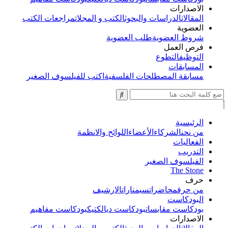
الاصدارات
المقالات
الدراسات والبحوث
الكتب و المجلات
مراجعات الكتب
العضوية
شروط العضوية
طلب العضوية
فرص العمل
التوظيف
التطوع
المسابقات
مسابقة المصطلحات الفلسفية
اكتب للفيلسوف الصغير
الرئيسية
من نحن
الشركاء
الأعضاء
اللوائح والانظمة
الفعاليات
التدريب
الفيلسوف الصغير
The Stone
حرف
من حرف
محاضرات
سيمنارات
الارشيف
البودكاست
بودكاست مقابسات
بودكاست ديالكتيك
بودكاست مفاهيم
الاصدارات