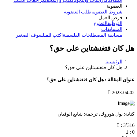
المقالات
الدراسات والبحوث
الكتب و المجلات
مراجعات الكتب
العضوية
شروط العضوية
طلب العضوية
فرص العمل
التوظيف
التطوع
المسابقات
مسابقة المصطلحات الفلسفية
اكتب للفيلسوف الصغير
هل كان فتغنشتاين على حق؟
الرئيسية
هل كان فتغنشتاين على حق؟
عنوان المقالة : هل كان فتغنشتاين على حق؟
2023-04-02
كتابة: بول هوروِك، ترجمة: شايع الوقيان
: 3٬316
: 0