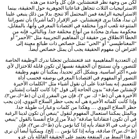
لكن من وجهة نظر فتغنشتاين، فإن كل واحدة من هذه
الاستراتيجيات الثلاث تتجاهل قناعاتنا الجوهرية حول الحقيقة، بينما
الاستراتيجية الرابعة فمن المحتمل ألا تنجح. بدلا من ذلك ينبغي علينا
أن نبدأ، هكذا يرى فتغنشتاين، عبر الإقرار (كما أشرنا) بأن تصوراتنا
المتنوعة تلعب أدوراً مختلفة في اقتصادنا المعرفي وأنها، بالمقابل،
محكومة بمبادئ محدِّدة من أنواع مختلفة جدا. وبالتالي، فإنه من
الخطأ الانطلاق من حقيقة أن المفاهيم التجريبية مثل “الأحمر” أو
“المغناطيسي” أو “الحي” تمثل خصائص ذات طبائع معينة إلى
افتراض أن مفهوم الحقيقة يجب أن يمثل خصائص أيضاً.
إن التعددية المفاهيمية عند فتغنشتاين تجعلنا ندرك الوظيفة الخاصة
للتصور، وأن نستنتج أن الحقيقة نفسها لن تكون قابلة للاختزال لأي
شيء أكثر أساسية. وبشكل أكثر تحديداً، يمكننا أن نفهم وظيفة
التصور أو المفهوم في اقتصادنا المعرفي بوصفه فحسب أداة
للتعميم. إنه يساعدنا على أن نقول أشياء مثل “الكلمات الأخيرة
لإنشتاين صادقة” بدون الحاجة إلى قول “إذا كانت كلمات إنشتاين
الأخيرة هي أن (ط= ك. س ٢)، فإن من المقرر إذن أن (ط=ك.س٢).
وإذا كانت كلماته الأخيرة هي أنه يجب حظر السلاح النووي، إذن يجب
حظر السلاح النووي … وهكذا من كلمات وعبارات طويلة جدا.
وبالمثل يمكننا استعمال المفهوم لنقول “ينبغي أن تكون لدينا الرغبة
في أن تكون اعتقاداتنا صادقة” (بدلاً من إزعاج أنفسنا بالقول “ينبغي
أن نرغب في الاعتقاد بأنه إذا كنا نؤمن بأن (ط=ك.س٢)، فإن
(ط=ك.س٢) صادقة، وبأنه إذا كنا نؤمن … إلخ). ويمكننا أيضا أن نرى
أن هذا النمط من المنفعة يعتمد على الحقيقة القائلة بأن عزو