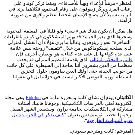
المنظر «مرهباً للأعداء وبهياً للأصدقاء». وبينما تركز كوندو على
رغبات الفرد ويركّز زينوفون على رفاه المجتمع، فكلاهما يرى في
الترتيب سبيلاً لأن يصبح الإنسان شخصاً أعظم وأقوى من صورته
الراهنة.
هل يمكن أن يكون هناك شيء سيء ولو قليلاً في المعلمة المحبوبة
وسحرها الذي يغير الحياة؟ قد يهتم المتشككون في كوندو بالقراءات
“الساخرة” لحوار زينوفون. وغالباً ما يرى هؤلاء أن الفشل المنزلي
الذي يصلحه إيسكوماكوس من خلال “تثقيف” زوجته ليس علامة
على عدم كفاءتها بل على عدم كفاءته هو. وبعبارة أخرى، فإن
فانتازيا التحكّم المثالي
الذي يقدمه التنظيم المنزلي قد يجذب
معظمنا من الذين يشعرون أننا بحاجة إلى السيطرة على كل جانب
من جوانب الحياة، حتى أولئك الذين يقاومون حلول التخزين
البسيطة. وربما الفوضى الأكبر ليست في خزائننا بل في عقولنا.
الكاتبتان:
يونغ إن تشاي كاتبة ومحررة عامة في
Eidolon
وهي مجلة
إلكترونية تُعنى بالدراسات الكلاسيكية. وجوهانا هانينك أستاذة
مشاركة في الكلاسيكيات بجامعة براون. وستصدر الشهر المقبل
ترجمتها لخطب ثوسيديدس بعنوان “
كيف نفكر في الحرب: دليل
قديم للسياسة الخارجية
“.
المترجم:
كاتب ومترجم سعودي.