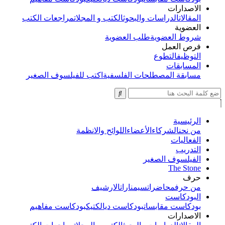
الاصدارات
المقالات
الدراسات والبحوث
الكتب و المجلات
مراجعات الكتب
العضوية
شروط العضوية
طلب العضوية
فرص العمل
التوظيف
التطوع
المسابقات
مسابقة المصطلحات الفلسفية
اكتب للفيلسوف الصغير
الرئيسية
من نحن
الشركاء
الأعضاء
اللوائح والانظمة
الفعاليات
التدريب
الفيلسوف الصغير
The Stone
حرف
من حرف
محاضرات
سيمنارات
الارشيف
البودكاست
بودكاست مقابسات
بودكاست ديالكتيك
بودكاست مفاهيم
الاصدارات