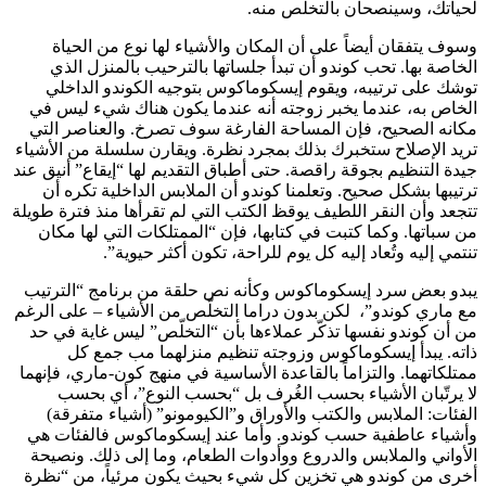
لحياتك، وسينصحان بالتخلص منه.
وسوف يتفقان أيضاً على أن المكان والأشياء لها نوع من الحياة
الخاصة بها. تحب كوندو أن تبدأ جلساتها بالترحيب بالمنزل الذي
توشك على ترتيبه، ويقوم إيسكوماكوس بتوجيه الكوندو الداخلي
الخاص به، عندما يخبر زوجته أنه عندما يكون هناك شيء ليس في
مكانه الصحيح، فإن المساحة الفارغة سوف تصرخ. والعناصر التي
تريد الإصلاح ستخبرك بذلك بمجرد نظرة. ويقارن سلسلة من الأشياء
جيدة التنظيم بجوقة راقصة. حتى أطباق التقديم لها “إيقاع” أنيق عند
ترتيبها بشكل صحيح. وتعلمنا كوندو أن الملابس الداخلية تكره أن
تتجعد وأن النقر اللطيف يوقظ الكتب التي لم تقرأها منذ فترة طويلة
من سباتها. وكما كتبت في كتابها، فإن “الممتلكات التي لها مكان
تنتمي إليه وتُعاد إليه كل يوم للراحة، تكون أكثر حيوية”.
يبدو بعض سرد إيسكوماكوس وكأنه نص حلقة من برنامج “الترتيب
مع ماري كوندو”، لكن بدون دراما التخلّص من الأشياء – على الرغم
من أن كوندو نفسها تذكّر عملاءها بأن “التخلّص” ليس غاية في حد
ذاته. يبدأ إيسكوماكوس وزوجته تنظيم منزلهما مب جمع كل
ممتلكاتهما. والتزاماً بالقاعدة الأساسية في منهج كون-ماري، فإنهما
لا يرتّبان الأشياء بحسب الغُرف بل “بحسب النوع”، أي بحسب
الفئات: الملابس والكتب والأوراق و”الكيومونو” (أشياء متفرقة)
وأشياء عاطفية حسب كوندو. وأما عند إيسكوماكوس فالفئات هي
الأواني والملابس والدروع ووأدوات الطعام، وما إلى ذلك. ونصيحة
أخرى من كوندو هي تخزين كل شيء بحيث يكون مرئياً، من “نظرة