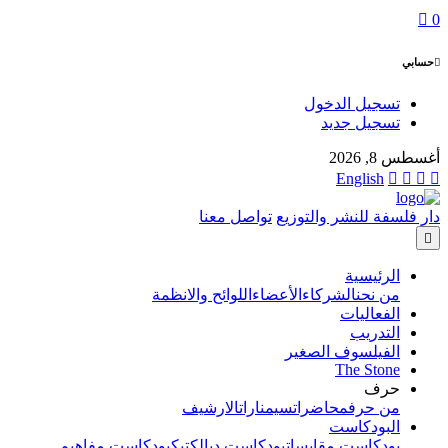
0
حسابي
تسجيل الدخول
تسجيل جديد
أغسطس 8, 2026
English
دار فلسفة للنشر والتوزيع
تواصل معنا
الرئيسية
من نحن
الشركاء
الأعضاء
اللوائح والانظمة
الفعاليات
التدريب
الفيلسوف الصغير
The Stone
حرف
من حرف
محاضرات
سيمنارات
الارشيف
البودكاست
بودكاست مقابسات
بودكاست ديالكتيك
بودكاست مفاهيم