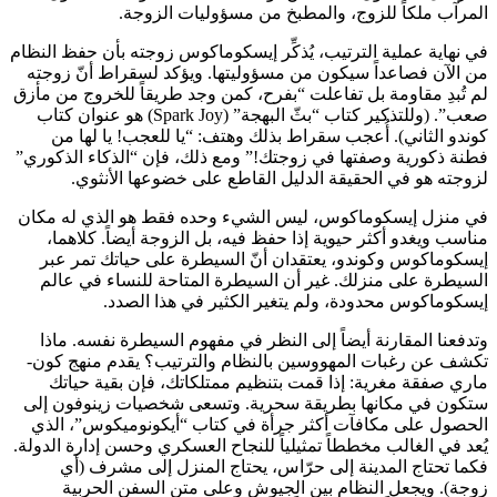
المرآب ملكاً للزوج، والمطبخ من مسؤوليات الزوجة.
في نهاية عملية الترتيب، يُذكِّر إيسكوماكوس زوجته بأن حفظ النظام
من الآن فصاعداً سيكون من مسؤوليتها. ويؤكد لسقراط أنّ زوجته
لم تُبدِ مقاومة بل تفاعلت “بفرح، كمن وجد طريقاً للخروج من مأزق
صعب”. (وللتذكير كتاب “بثّ البهجة” (Spark Joy) هو عنوان كتاب
كوندو الثاني). أُعجب سقراط بذلك وهتف: “يا للعجب! يا لها من
فطنة ذكورية وصفتها في زوجتك!” ومع ذلك، فإن “الذكاء الذكوري”
لزوجته هو في الحقيقة الدليل القاطع على خضوعها الأنثوي.
في منزل إيسكوماكوس، ليس الشيء وحده فقط هو الذي له مكان
مناسب ويغدو أكثر حيوية إذا حفظ فيه، بل الزوجة أيضاً. كلاهما،
إيسكوماكوس وكوندو، يعتقدان أنّ السيطرة على حياتك تمر عبر
السيطرة على منزلك. غير أن السيطرة المتاحة للنساء في عالم
إيسكوماكوس محدودة، ولم يتغير الكثير في هذا الصدد.
وتدفعنا المقارنة أيضاً إلى النظر في مفهوم السيطرة نفسه. ماذا
تكشف عن رغبات المهووسين بالنظام والترتيب؟ يقدم منهج كون-
ماري صفقة مغرية: إذا قمت بتنظيم ممتلكاتك، فإن بقية حياتك
ستكون في مكانها بطريقة سحرية. وتسعى شخصيات زينوفون إلى
الحصول على مكافآت أكثر جرأة في كتاب “أيكونوميكوس”، الذي
يُعد في الغالب مخططاً تمثيلياً للنجاح العسكري وحسن إدارة الدولة.
فكما تحتاج المدينة إلى حرّاس، يحتاج المنزل إلى مشرف (أي
زوجة). ويجعل النظام بين الجيوش وعلى متن السفن الحربية