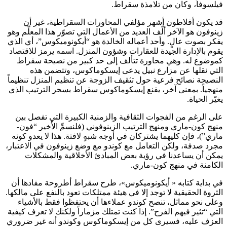
فيلسوفاً، وكان من تلامذة سقراط.
قد يكون أفلاطون أشهر مؤلفي المحاورات السقراطية، غير أن
زينوفون هو الآخر ألّف العديد من الأعمال التي تصوّر هذا المعلّم وهو
يفكر بصوت عالٍ. وأحد أعماله الخالدة هو “أيكونوميكوس”، أي الذي
يقوم بالإدارة الجيدة للعقارات وشؤون المنزل. اسمه يرمز للاقتصاد
كموضوع له. وهي محاورة تتألف إلى حد كبير من نصيحة سقراط
التي نقلها عن مزارع نبيل يدعى إيسكوماكوس، وتتضمن هذه
النصيحة نصائح فرعية حول تثقيف الزوجة عن تنظيم المنزل تنظيماً
منهجياً. بمعنى آخر، يقنع إيسكوماكوس سقراط بسحر الترتيب الذي
يغيّر الحياة.
على الرغم من الفجوات الثقافية والزمنية الكبيرة التي تفصل بين
منهج كون-ماري ومنهج الترتيب الزينوفوني (فلنسمِّ الأخير “فون-
ماري”)، فإن كليهما يشتركان في أوجه شبهٍ لافتة. هذا لا يعدو كونه
مجرد صدفة، ولكن التعامل مع كوندو مع وضع زينوفون في الاعتبار،
يمكن أن يساعدنا في رؤية بعض المبادئ الأخلاقية والمشكلات
الكامنة في منهج كون-ماري.
في بداية كتابه « أيكونوميكوس»، طرح سقراط أطروحة مفادها أن
الثروة الحقيقية لا توجد إلا في هيئة ممتلكات تعود بالنفع على مالكها.
وعلى نحو مماثل، تنصح كوندو عملاءها أن يحتفظوا فقط بالأشياء
التي “تثير فيهم الفرح”. إذا كنت تمتلك مزماراً ولكنك لا تعرف كيفية
العزف عليه، فسيرى كل من إيسكوماكوس وكوندو أنه غير ضروري