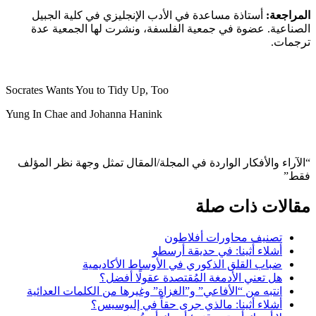
المراجعة:
أستاذة مساعدة في الأدب الإنجليزي في كلية الجبيل
الصناعية. عضوة في جمعية الفلسفة، ونشرت لها الجمعية عدة
ترجمات.
Socrates Wants You to Tidy Up, Too
Yung In Chae and Johanna Hanink
“الآراء والأفكار الواردة في المجلة/المقال تمثل وجهة نظر المؤلف
فقط”
مقالات ذات صلة
تصنيف محاورات أفلاطون
أشلاء أثينا: في حديقة أرسطو
ضباب القلق الذكوري في الأوساط الأكاديمية
هل تعني الأدمغة المُقتصدة عقولًا أفضل؟
انتبه من “الأفاعي” و”الغزاة” وغيرها من الكلمات العدائية
أشلاء أثينا: مالذي جرى حقاً في إليوسيس؟