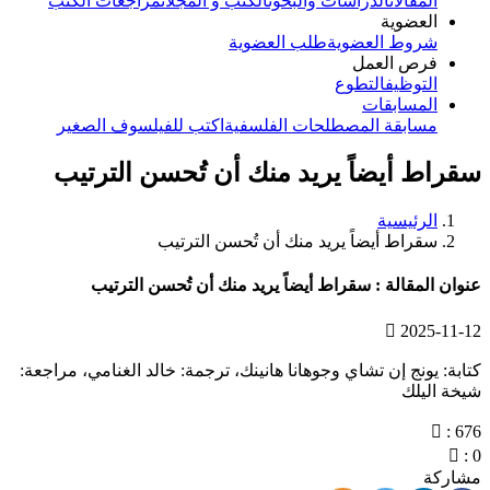
المقالات
الدراسات والبحوث
الكتب و المجلات
مراجعات الكتب
العضوية
شروط العضوية
طلب العضوية
فرص العمل
التوظيف
التطوع
المسابقات
مسابقة المصطلحات الفلسفية
اكتب للفيلسوف الصغير
سقراط أيضاً يريد منك أن تُحسن الترتيب
الرئيسية
سقراط أيضاً يريد منك أن تُحسن الترتيب
عنوان المقالة : سقراط أيضاً يريد منك أن تُحسن الترتيب
2025-11-12
كتابة: يونج إن تشاي وجوهانا هانينك، ترجمة: خالد الغنامي، مراجعة:
شيخة اليلك
: 676
: 0
مشاركة