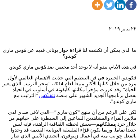
٢٢ يناير ٢٠١٩
ما الذي يمكن أن تكشفه لنا قراءة حوار يوناني قديم عن هَوَس ماري
كوندو؟
في هذه الأيام، يبدو أنه لا يوجد أحد محصن ضد هَوَس ماري كوندو.
فكوندو، الخبيرة في فن التنظيم التي جذبت الاهتمام العالمي لأول
مرة من خلال كتابها الأكثر مبيعاً لعام 2014، “سحر الترتيب الذي يغير
الحياة” وقد عززت مؤخراً مكانتها كأيقونة في أسلوب في الحياة
بفضل برنامجها الجديد الشهير على منصة
نتفلكس
“الترتيب مع
ماري كوندو”.
لكن على الرغم من أن منهج “كون-ماري”—الذي لاقى صدى لدى
ملايين القراء والمشاهدين الساعين إلى السيطرة على حياتهم من
خلال جرد ممتلكاتهم—يعيش لحظته الثقافية الراهنة، فإنه ليس
جديداً تماماً. وربما يكون قرّاء الفلسفة اليونانية القديمة قد وجدوا
بالفعل جوانب منه في أعمال زينوفون، الجندي الأثيني الذي صار