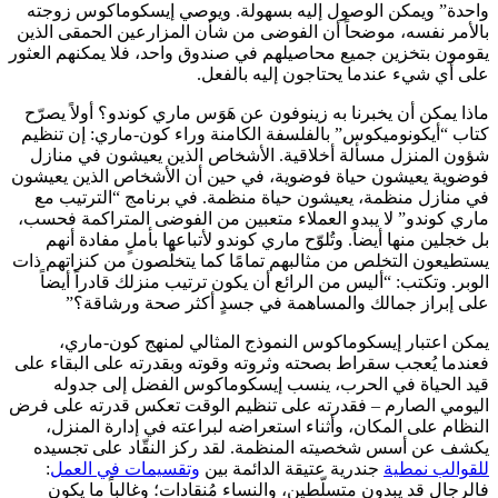
واحدة” ويمكن الوصول إليه بسهولة. ويوصي إيسكوماكوس زوجته
بالأمر نفسه، موضحاً أن الفوضى من شأن المزارعين الحمقى الذين
يقومون بتخزين جميع محاصيلهم في صندوق واحد، فلا يمكنهم العثور
على أي شيء عندما يحتاجون إليه بالفعل.
ماذا يمكن أن يخبرنا به زينوفون عن هَوَس ماري كوندو؟ أولاً يصرّح
كتاب “أيكونوميكوس” بالفلسفة الكامنة وراء كون-ماري: إن تنظيم
شؤون المنزل مسألة أخلاقية. الأشخاص الذين يعيشون في منازل
فوضوية يعيشون حياة فوضوية، في حين أن الأشخاص الذين يعيشون
في منازل منظمة، يعيشون حياة منظمة. في برنامج “الترتيب مع
ماري كوندو” لا يبدو العملاء متعبين من الفوضى المتراكمة فحسب،
بل خجلين منها أيضاً. وتُلوّح ماري كوندو لأتباعها بأملٍ مفادة أنهم
يستطيعون التخلص من مثالبهم تمامًا كما يتخلّصون من كنزاتهم ذات
الوبر. وتكتب: “أليس من الرائع أن يكون ترتيب منزلك قادراً أيضاً
على إبراز جمالك والمساهمة في جسدٍ أكثر صحة ورشاقة؟”
يمكن اعتبار إيسكوماكوس النموذج المثالي لمنهج كون-ماري،
فعندما يُعجب سقراط بصحته وثروته وقوته وبقدرته على البقاء على
قيد الحياة في الحرب، ينسب إيسكوماكوس الفضل إلى جدوله
اليومي الصارم – فقدرته على تنظيم الوقت تعكس قدرته على فرض
النظام على المكان، وأثناء استعراضه لبراعته في إدارة المنزل،
يكشف عن أسس شخصيته المنظمة. لقد ركز النقّاد على تجسيده
للقوالب نمطية
جندرية عتيقة الدائمة بين
وتقسيمات في العمل
:
فالرجال قد يبدون متسلّطين، والنساء مُنقادات؛ وغالباً ما يكون